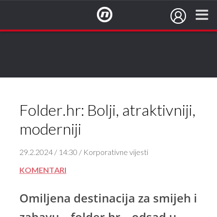
NovaTV.hr
Folder.hr: Bolji, atraktivniji,
moderniji
29.2.2024 / 14:30 / Korporativne vijesti
KOMENTARI
Omiljena destinacija za smijeh i
zabavu – folder.hr – odsad u