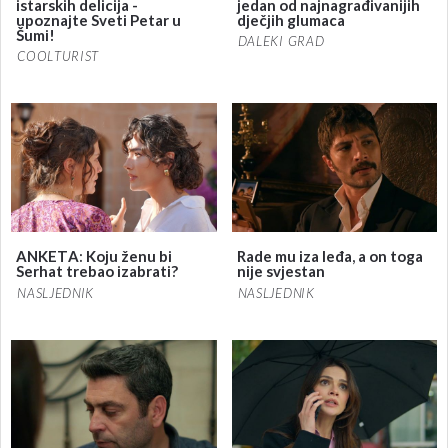
istarskih delicija -
jedan od najnagrađivanijih
upoznajte Sveti Petar u
dječjih glumaca
Šumi!
DALEKI GRAD
COOLTURIST
ANKETA: Koju ženu bi
Rade mu iza leđa, a on toga
Serhat trebao izabrati?
nije svjestan
NASLJEDNIK
NASLJEDNIK