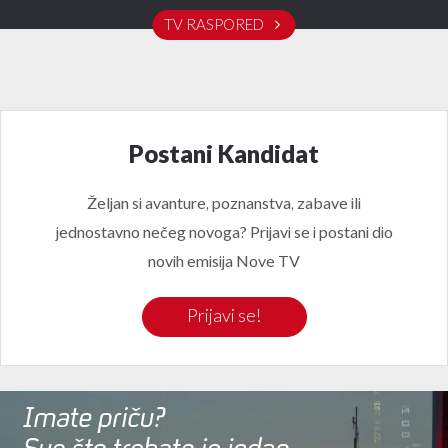
TV RASPORED
DOMA TV
NOVA TV
MINI TV
Postani Kandidat
Željan si avanture, poznanstva, zabave ili
jednostavno nečeg novoga? Prijavi se i postani dio
novih emisija Nove TV
Prijavi se!