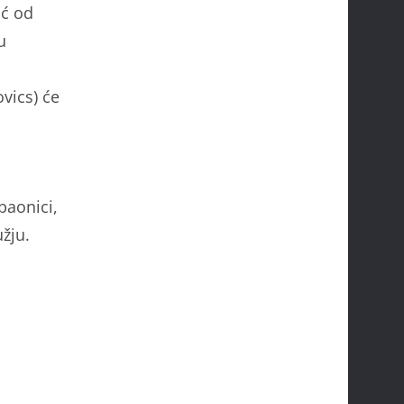
oć od
u
vics) će
paonici,
žju.