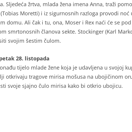
ma. Sljedeća žrtva, mlada žena imena Anna, traži pom
(Tobias Moretti) i iz sigurnosnih razloga provodi noć 
m domu. Ali čak i tu, ona, Moser i Rex naći će se pod
jom smrtonosnih članova sekte. Stockinger (Karl Marko
siti svojim šestim čulom.
 petak 28. listopada
onađu tijelo mlade žene koja je udavljena u svojoj ku
telji otkrivaju tragove mirisa mošusa na ubojičinom oru
sti svoje sjajno čulo mirisa kako bi otkrio ubojicu.