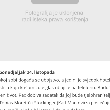
 ponedjeljak 24. listopada
skoj sobi događa se ubojstvo, a jedini je svjedok hote
stica koja krišom čuje glas ubojice na telefonu. Buduć
en život, Rex dobiva zadatak da joj bude tjelohranitel
Tobias Moretti) i Stockinger (Karl Markovics) posjećuj