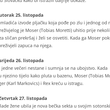
 Slovačku kako bi istražili daljnje dokaze.
 utorak 25. listopada
 mladića izvode pljačku koja pođe po zlu i jednog od n
reživjelog je Moser (Tobias Moretti) uhitio prije nekol
a sličan prekršaj i želi se osvetiti. Kada ga Moser po
 preživjeli zapuca na njega.
 srijeda 26. listopada
 jedne večeri nestane i sumnja se na ubojstvo. Kada
 njezino tijelo kako pluta u bazenu, Moser (Tobias Mor
er (Karl Markovics) i Rex kreću u istragu.
 četvrtak 27. listopada
mlade žene ubila je nova bečka sekta u svojim sotons