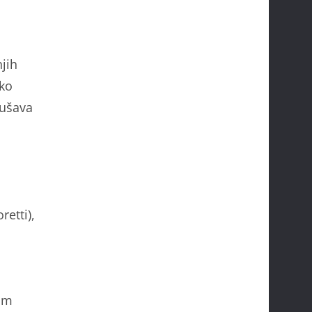
jih
iko
kušava
etti),
kim