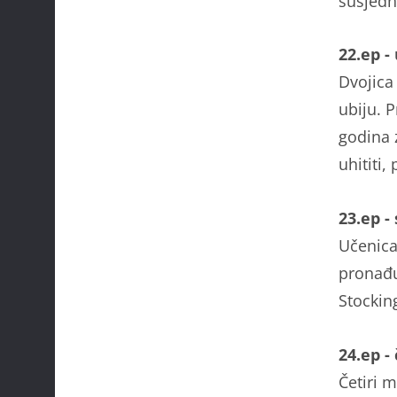
susjednu
22.ep -
Dvojica
ubiju. P
godina z
uhititi,
23.ep -
Učenica
pronađu
Stocking
24.ep -
Četiri 