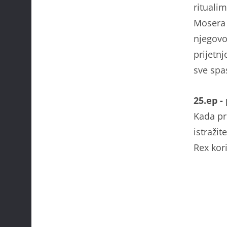
rituali
Mosera 
njegovo
prijetn
sve spa
25.ep -
Kada pr
istraži
Rex kori