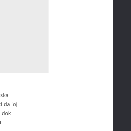
lska
i da joj
j dok
u