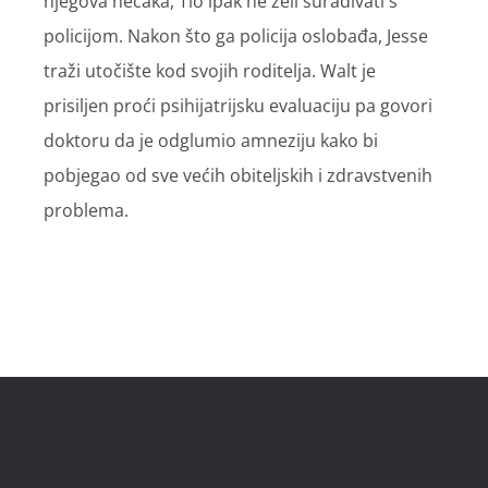
njegova nećaka, Tio ipak ne želi surađivati s
policijom. Nakon što ga policija oslobađa, Jesse
traži utočište kod svojih roditelja. Walt je
prisiljen proći psihijatrijsku evaluaciju pa govori
doktoru da je odglumio amneziju kako bi
pobjegao od sve većih obiteljskih i zdravstvenih
problema.