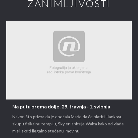
ZANIMLJIVOSTI
Na putu prema dolje, 29. travnja - 1. svibnja
Nakon što prizna da je obećala Marie da će platiti Hankovu
skupu fizikalnu terapiju, Skyler ispituje Walta kako od vlade
misli skriti ilegalno stečenu imovinu.