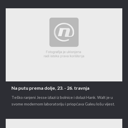
Na putu prema dolje, 23. - 26. travnja
Teško ranjeni Jesse izlazi iz bolnice i dolazi Hank. Walt je u
svome modernom laboratoriju i priopćava Galeu lošu vijest.