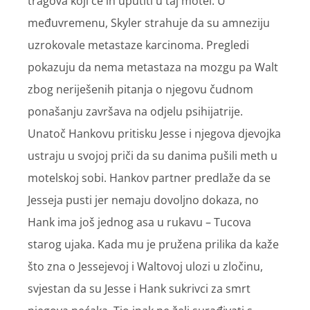
tragova koji će ih uputiti u taj motel. U
međuvremenu, Skyler strahuje da su amneziju
uzrokovale metastaze karcinoma. Pregledi
pokazuju da nema metastaza na mozgu pa Walt
zbog neriješenih pitanja o njegovu čudnom
ponašanju završava na odjelu psihijatrije.
Unatoč Hankovu pritisku Jesse i njegova djevojka
ustraju u svojoj priči da su danima pušili meth u
motelskoj sobi. Hankov partner predlaže da se
Jesseja pusti jer nemaju dovoljno dokaza, no
Hank ima još jednog asa u rukavu – Tucova
starog ujaka. Kada mu je pružena prilika da kaže
što zna o Jessejevoj i Waltovoj ulozi u zločinu,
svjestan da su Jesse i Hank sukrivci za smrt