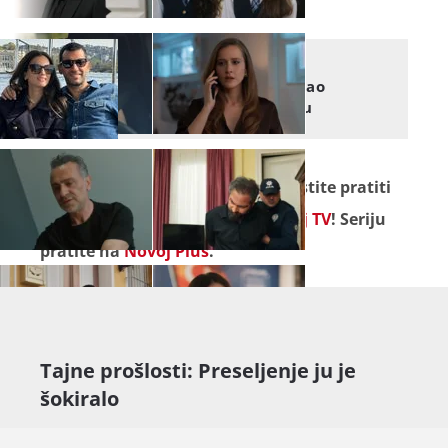
TAJNE PROŠLOSTI
Jeste li znali? Zamalo je imao
potpuno drugačiju karijeru
Seriju "
Tajne prošlosti
" ne propustite pratiti
od ponedjeljka do petka na
Novoj TV
! Seriju
pratite na
Novoj Plus
.
Tajne prošlosti: Preseljenje ju je
šokiralo