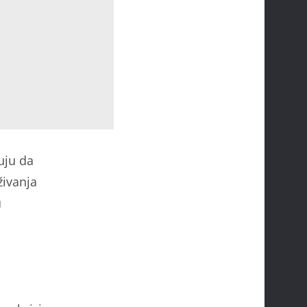
uju da
živanja
u