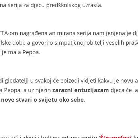
na serija za djecu predškolskog uzrasta.
TA-om nagrađena animirana serija namijenjena je dj
ske dobi, a govori o simpatičnoj obitelji veselih prašč
e je mala Peppa.
i gledatelji u svakoj će epizodi vidjeti kakvu je novu 
la Peppa, a uz njezin
zarazni entuzijazam
djeca će l
 nove stvari o svijetu oko sebe
.
smo još izdvojili
kultnu crtanu seriju
'
Štrumpfovi
' 