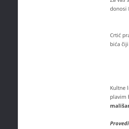
donosi
Crtić p
bića či
Kultne 
plavim 
mališa
Provedi