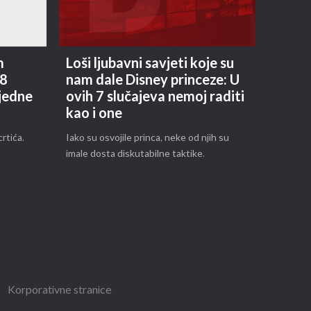
m
Loši ljubavni savjeti koje su
 8
nam dale Disney princeze: U
ijedne
ovih 7 slučajeva nemoj raditi
kao i one
rtića.
Iako su osvojile princa, neke od njih su
imale dosta diskutabilne taktike.
Korporativne stranice