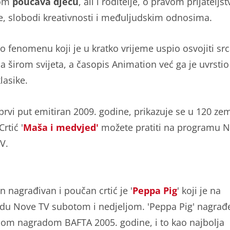
om
poučava djecu
, ali i roditelje, o pravom prijateljst
e, slobodi kreativnosti i međuljudskim odnosima.
 o fenomenu koji je u kratko vrijeme uspio osvojiti sr
a širom svijeta, a časopis Animation već ga je uvrstio
lasike.
 prvi put emitiran 2009. godine, prikazuje se u 120 ze
Crtić '
Maša i medvjed'
možete pratiti na programu N
V.
n nagrađivan i poučan crtić je '
Peppa Pig
' koji je na
du Nove TV subotom i nedjeljom. 'Peppa Pig' nagrađ
nom nagradom BAFTA 2005. godine, i to kao najbolja