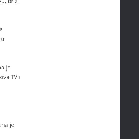
vu, brizi
ca
 u
malja
ova TV i
ena je