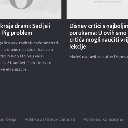
kraja drami: Sad je i
Disney crtići s najbolji
 Pig problem
porukama: U ovih smo
crtića mogli naučiti vr
 što neki roditelji neće smatrati
lekcije
, a drame ne staju ni kad su u
tići. Nakon što nisu valjali
Možeš napraviti maraton Disney c
es, Štrumfovi, Tom i Jerry te
ve ekranizacije...
orištenja
Politika zaštite privatnosti
Politika o kolačićima