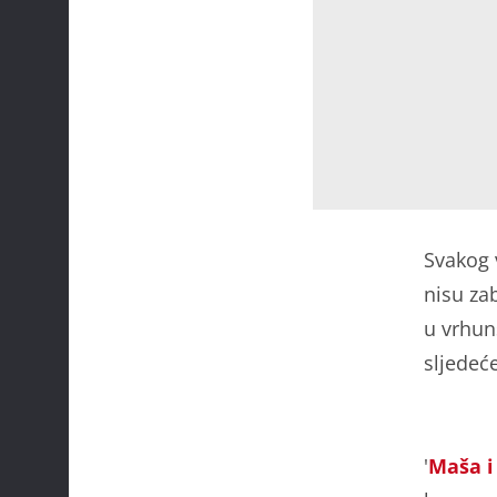
Svakog 
nisu za
u vrhun
sljedeć
'
Maša i