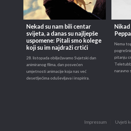
Nekad su nam bili centar
Nikad 
svijeta, a danas su najljepše
Peppa
uspomene: Pitali smo kolege
Nema toga
koji su im najdraži crtići
pogrešnim
pitanju cr
28. listopada obilježavamo Svjetski dan
Teletubbi
animiranog filma, dan posvećen
naravno s
umjetnosti animacije koja nas već
desetljećima oduševljava i inspirira.
Impressum
Uvjeti k