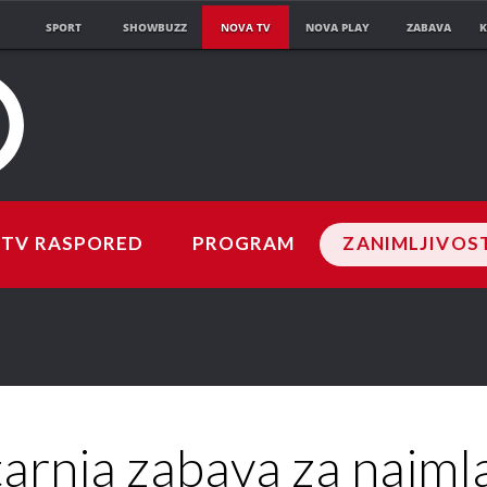
SPORT
SHOWBUZZ
NOVA TV
NOVA PLAY
ZABAVA
K
TV RASPORED
PROGRAM
ZANIMLJIVOS
tarnja zabava za najml