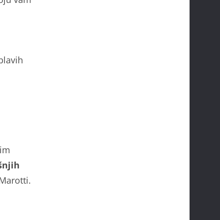
plavih
lim
šnjih
Marotti.