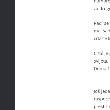
humor
za drug
Radi se
mališan
crtane k
Crtić je
svijeta. 
Doma T
Još jeda
raspore
prestiž