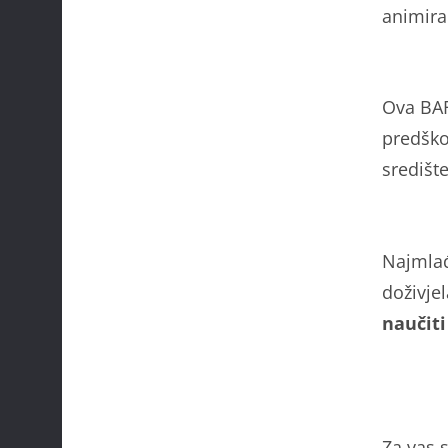
animira
Ova BAF
predškol
središt
Najmlađ
doživje
naučiti
Za vas 