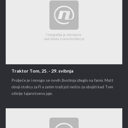
Traktor Tom, 25. - 29. svibnja
Proljeće je i mnogo se novih životinja izleglo na farmi. Matt
oboji stolicu za Fi a zatim traži još nešto za obojiti kad Tom
otkrije tajanstveno jaje.