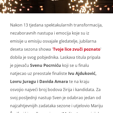
Nakon 13 tjedana spektakularnih transformacija,
nezaboravnih nastupa i emocija koje su iz
emisije u emisiju osvajale gledatelje, jubilarna
deseta sezona showa '
Tvoje lice zvuči poznato
'
dobila je svog pobjednika. Laskava titula pripala
je pjevaču
Svenu Pocrniću
koji se u finalu
natjecao uz preostale finaliste
Ivu Ajduković,
Lovru Juragu i Davida Amara
te na kraju
osvojio najveći broj bodova žirija i kandidata. Za
svoj posljednji nastup Sven je odabrao jedan od
najzahtjevnijih zadataka sezone i utjelovio Mariju