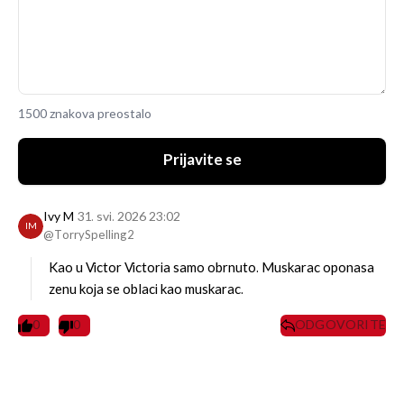
1500 znakova preostalo
Prijavite se
Ivy M
31. svi. 2026 23:02
IM
@TorrySpelling2
Kao u Victor Victoria samo obrnuto. Muskarac oponasa
zenu koja se oblaci kao muskarac.
0
0
ODGOVORITE