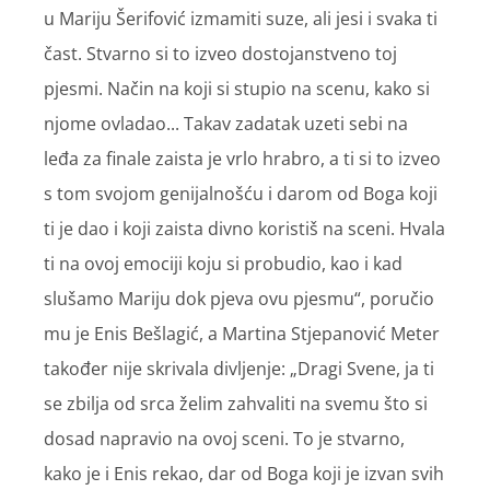
u Mariju Šerifović izmamiti suze, ali jesi i svaka ti
čast. Stvarno si to izveo dostojanstveno toj
pjesmi. Način na koji si stupio na scenu, kako si
njome ovladao... Takav zadatak uzeti sebi na
leđa za finale zaista je vrlo hrabro, a ti si to izveo
s tom svojom genijalnošću i darom od Boga koji
ti je dao i koji zaista divno koristiš na sceni. Hvala
ti na ovoj emociji koju si probudio, kao i kad
slušamo Mariju dok pjeva ovu pjesmu“, poručio
mu je Enis Bešlagić, a Martina Stjepanović Meter
također nije skrivala divljenje: „Dragi Svene, ja ti
se zbilja od srca želim zahvaliti na svemu što si
dosad napravio na ovoj sceni. To je stvarno,
kako je i Enis rekao, dar od Boga koji je izvan svih