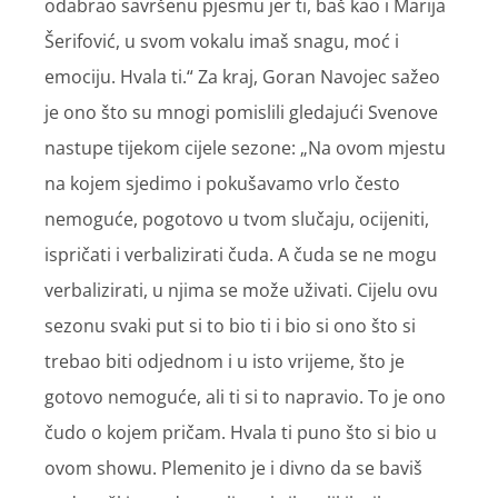
odabrao savršenu pjesmu jer ti, baš kao i Marija
Šerifović, u svom vokalu imaš snagu, moć i
emociju. Hvala ti.“ Za kraj, Goran Navojec sažeo
je ono što su mnogi pomislili gledajući Svenove
nastupe tijekom cijele sezone: „Na ovom mjestu
na kojem sjedimo i pokušavamo vrlo često
nemoguće, pogotovo u tvom slučaju, ocijeniti,
ispričati i verbalizirati čuda. A čuda se ne mogu
verbalizirati, u njima se može uživati. Cijelu ovu
sezonu svaki put si to bio ti i bio si ono što si
trebao biti odjednom i u isto vrijeme, što je
gotovo nemoguće, ali ti si to napravio. To je ono
čudo o kojem pričam. Hvala ti puno što si bio u
ovom showu. Plemenito je i divno da se baviš