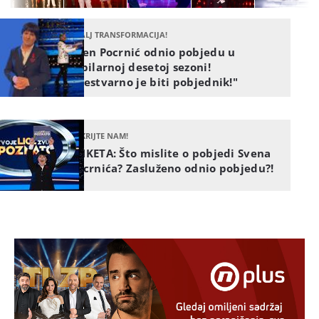
KRALJ TRANSFORMACIJA!
Sven Pocrnić odnio pobjedu u
jubilarnoj desetoj sezoni!
"Nestvarno je biti pobjednik!"
OTKRIJTE NAM!
ANKETA: Što mislite o pobjedi Svena
Pocrnića? Zasluženo odnio pobjedu?!