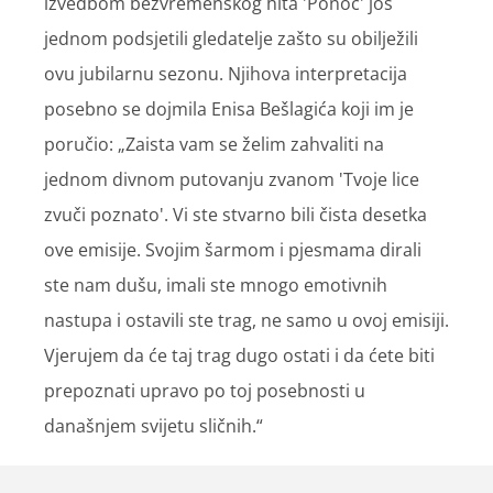
izvedbom bezvremenskog hita 'Ponoć' još
jednom podsjetili gledatelje zašto su obilježili
ovu jubilarnu sezonu. Njihova interpretacija
posebno se dojmila Enisa Bešlagića koji im je
poručio: „Zaista vam se želim zahvaliti na
jednom divnom putovanju zvanom 'Tvoje lice
zvuči poznato'. Vi ste stvarno bili čista desetka
ove emisije. Svojim šarmom i pjesmama dirali
ste nam dušu, imali ste mnogo emotivnih
nastupa i ostavili ste trag, ne samo u ovoj emisiji.
Vjerujem da će taj trag dugo ostati i da ćete biti
prepoznati upravo po toj posebnosti u
današnjem svijetu sličnih.“