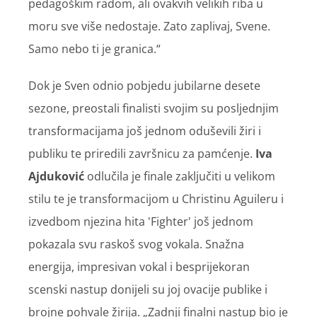
pedagoškim radom, ali ovakvih velikih riba u
moru sve više nedostaje. Zato zaplivaj, Svene.
Samo nebo ti je granica.“
Dok je Sven odnio pobjedu jubilarne desete
sezone, preostali finalisti svojim su posljednjim
transformacijama još jednom oduševili žiri i
publiku te priredili završnicu za pamćenje.
Iva
Ajduković
odlučila je finale zaključiti u velikom
stilu te je transformacijom u Christinu Aguileru i
izvedbom njezina hita 'Fighter' još jednom
pokazala svu raskoš svog vokala. Snažna
energija, impresivan vokal i besprijekoran
scenski nastup donijeli su joj ovacije publike i
brojne pohvale žirija. „Zadnji finalni nastup bio je