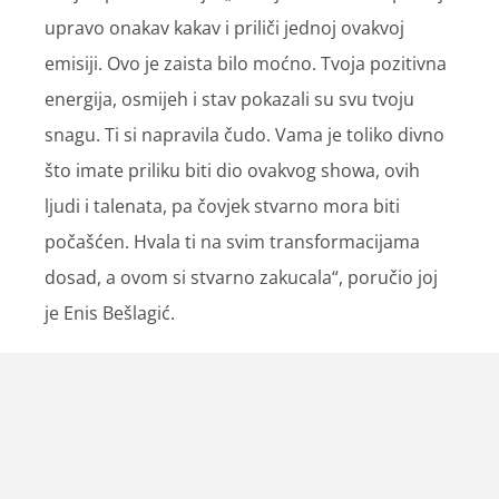
upravo onakav kakav i priliči jednoj ovakvoj
emisiji. Ovo je zaista bilo moćno. Tvoja pozitivna
energija, osmijeh i stav pokazali su svu tvoju
snagu. Ti si napravila čudo. Vama je toliko divno
što imate priliku biti dio ovakvog showa, ovih
ljudi i talenata, pa čovjek stvarno mora biti
počašćen. Hvala ti na svim transformacijama
dosad, a ovom si stvarno zakucala“, poručio joj
je Enis Bešlagić.