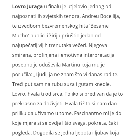
Lovro Juraga
u finalu je utjelovio jednog od
najpoznatijih svjetskih tenora, Andreu Bocellija,
te izvedbom bezvremenskog hita 'Besame
Mucho' publici i žiriju priuštio jedan od
najupečatljivijih trenutaka večeri. Njegova
smirena, profinjena i emotivna interpretacija
posebno je oduševila Martinu koja mu je
poručila: „Ljudi, ja ne znam što vi danas radite.
Treći put sam na rubu suza i gutam knedle.
Lovro, hvala ti od srca. Toliko si predivan da je to
prekrasno za doživjeti. Hvala ti što si nam dao
priliku da uživamo u tome. Fascinantno mi je do
koje mjere si se ovdje lišio svega, pokreta, čak i
pogleda. Dogodila se jedna ljepota i ljubav koja