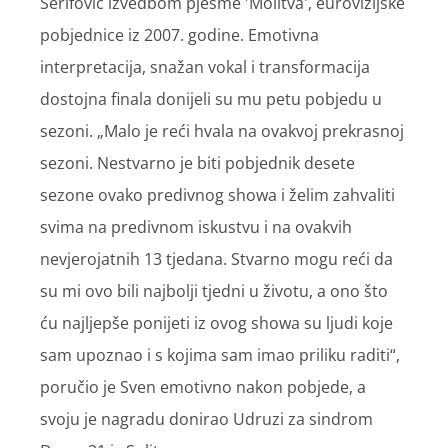
Šerifović izvedbom pjesme 'Molitva', eurovizijske
pobjednice iz 2007. godine. Emotivna
interpretacija, snažan vokal i transformacija
dostojna finala donijeli su mu petu pobjedu u
sezoni. „Malo je reći hvala na ovakvoj prekrasnoj
sezoni. Nestvarno je biti pobjednik desete
sezone ovako predivnog showa i želim zahvaliti
svima na predivnom iskustvu i na ovakvih
nevjerojatnih 13 tjedana. Stvarno mogu reći da
su mi ovo bili najbolji tjedni u životu, a ono što
ću najljepše ponijeti iz ovog showa su ljudi koje
sam upoznao i s kojima sam imao priliku raditi“,
poručio je Sven emotivno nakon pobjede, a
svoju je nagradu donirao Udruzi za sindrom