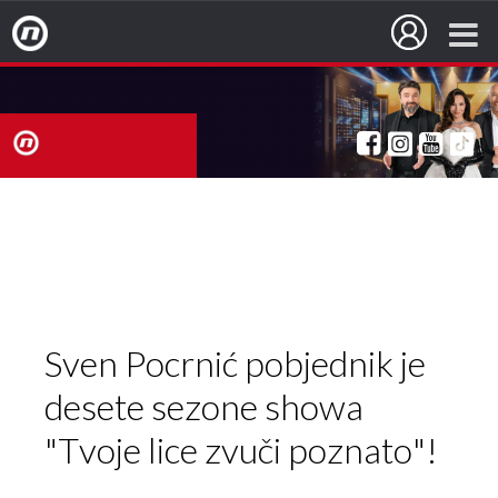
Nova TV
nova
TV
Sven Pocrnić pobjednik je
desete sezone showa
"Tvoje lice zvuči poznato"!