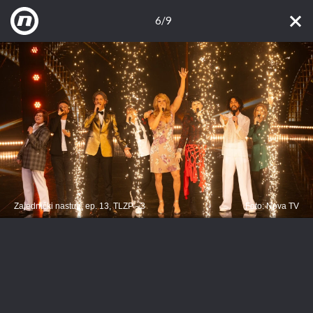
6/9
Zajednički nastup, ep. 13, TLZP - 3
Foto: Nova TV