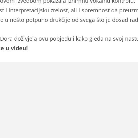
 ovom izvedbom pokazala iznimnu vokalnu kontrolu,
t i interpretacijsku zrelost, ali i spremnost da preuzme
se u nešto potpuno drukčije od svega što je dosad rad
 Dora doživjela ovu pobjedu i kako gleda na svoj nast
e u videu!