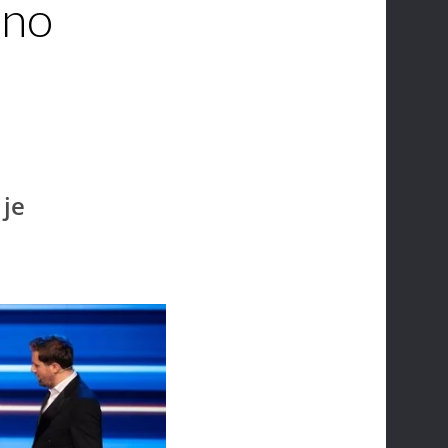
tno
 je