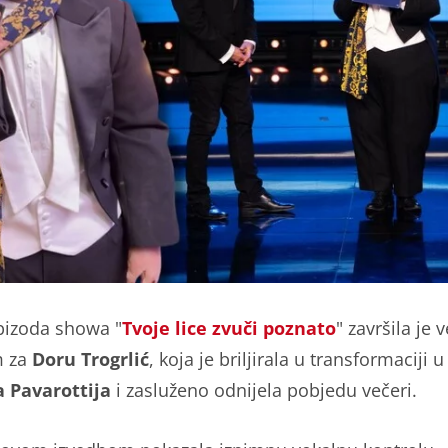
pizoda showa "
Tvoje lice zvuči poznato
" završila je 
m za
Doru Trogrlić
, koja je briljirala u transformaciji u
 Pavarottija
i zasluženo odnijela pobjedu večeri.