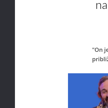
na
"On j
pribli