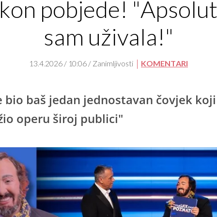
kon pobjede! "Apsolu
sam uživala!"
13.4.2026 / 10:06 / Zanimljivosti
KOMENTARI
e bio baš jedan jednostavan čovjek koji
žio operu široj publici"