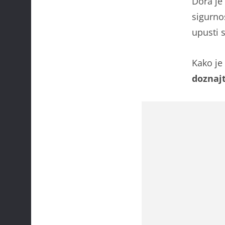
Dora je
sigurnos
upusti 
Kako je
doznajt