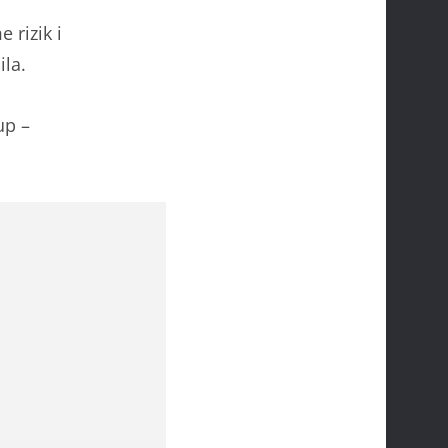
 rizik i
ila.
up –