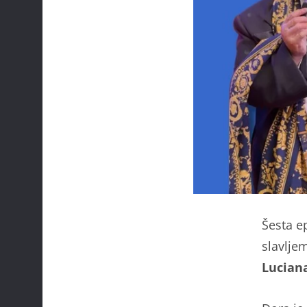
Šesta e
slavlje
Luciana