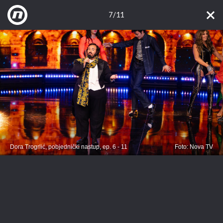
7/11
Dora Trogrlić, pobjednički nastup, ep. 6 - 11
Foto: Nova TV