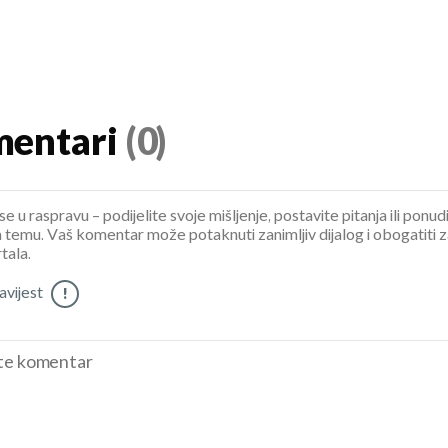
entari
(0)
se u raspravu – podijelite svoje mišljenje, postavite pitanja ili ponud
 temu. Vaš komentar može potaknuti zanimljiv dijalog i obogatiti 
tala.
vijest
!