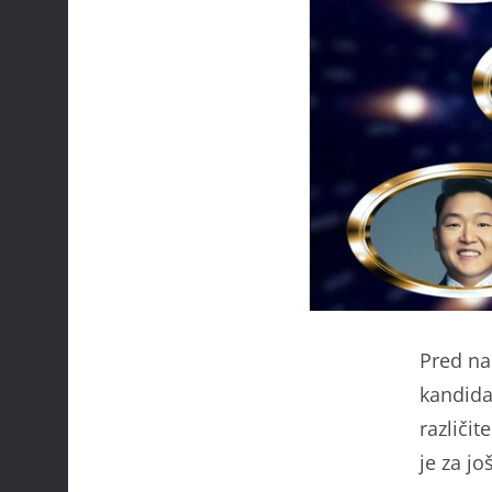
Pred na
kandida
različit
je za j