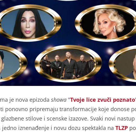
ma je nova epizoda
showa
"
Tvoje lice zvuči poznato
ti ponovno pripremaju transformacije koje donose 
e glazbene stilove i scenske izazove. Svaki novi nastup 
oš jedno iznenađenje i novu dozu spektakla na
TLZP
poz