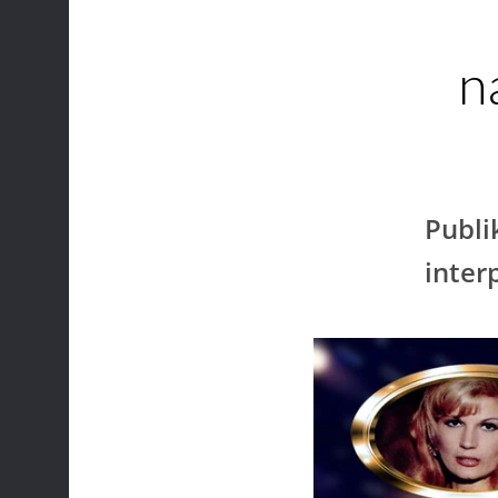
n
Publi
inter