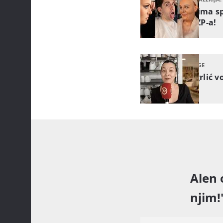
Kandidatima sp
kulisa TLZP-a!
TLZP BACKSTAGE
Dora Trogrlić v
Alen 
njim!