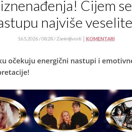
iznenađenja! Čijem se
astupu najviše veselite
16.5.2026 / 08:28 / Zanimljivosti
KOMENTARI
ku očekuju energični nastupi i emotivn
pretacije!