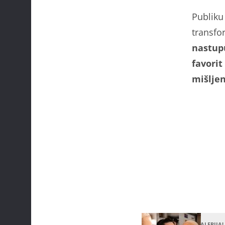
Publiku
transfo
nastupu
favorit
mišljen
VELIKA FOTOGALERIJA!