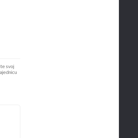
ite svoj
zajednicu