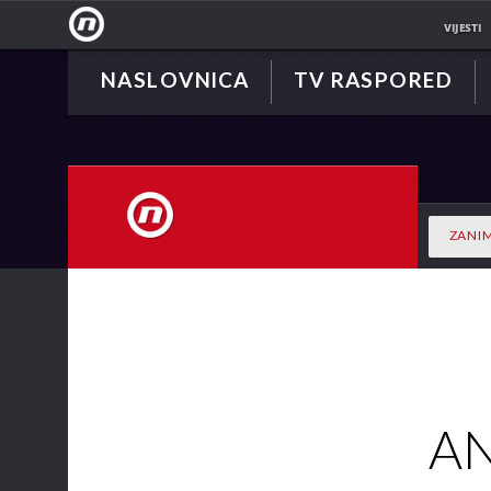
VIJESTI
NASLOVNICA
TV RASPORED
NOVA
TV
ZANIM
NOVA TV
AN