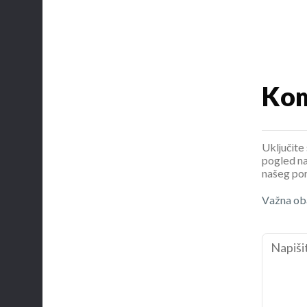
Kom
Uključite 
pogled na
našeg por
Važna oba