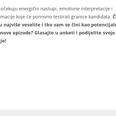
 očekuju energični nastupi, emotivne interpretacije i
rmacije koje će ponovno testirati granice kandidata.
Č
 najviše veselite i tko vam se čini kao potencijal
 nove epizode? Glasajte u anketi i podijelite svoje
je!