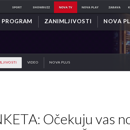
SPORT
SHOWBUZZ
NOVA TV
NOVA PLAY
ZABAVA
K
PROGRAM
ZANIMLJIVOSTI
NOVA P
LJIVOSTI
VIDEO
NOVA PLUS
KETA: Očekuju vas n