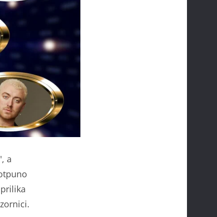
", a
potpuno
prilika
ornici.