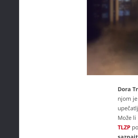
Dora Tr
njom je 
upečatl
Može li
TLZP
po
saznaj