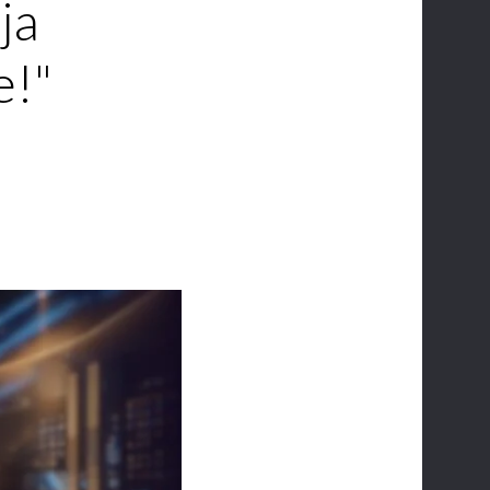
ja
e!"