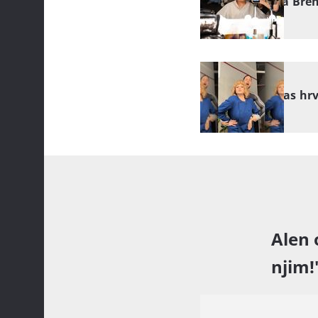
Cher, Lepa Bren
NASMIJALA!
Na koju vas hr
Alen 
njim!