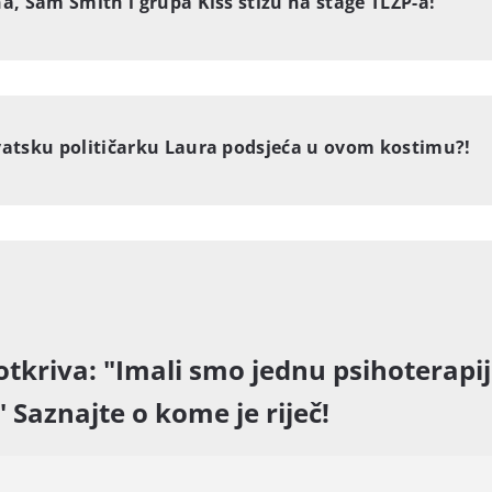
a, Sam Smith i grupa Kiss stižu na stage TLZP-a!
vatsku političarku Laura podsjeća u ovom kostimu?!
otkriva: "Imali smo jednu psihoterapij
" Saznajte o kome je riječ!