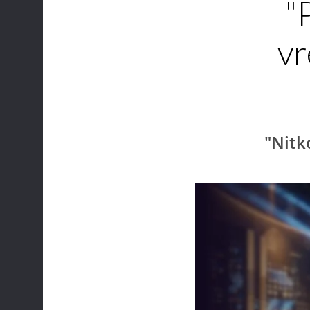
"
vr
"Nitk