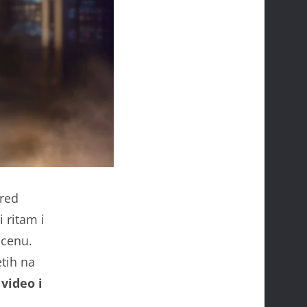
Pred
 ritam i
scenu.
etih na
video i