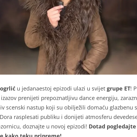
ogrlić
u jedanaestoj epizodi ulazi u svijet
grupe ET
! 
izazov prenijeti prepoznatljivu dance energiju, zarazni
jiv scenski nastup koji su obilježili domaću glazbenu 
 Dora rasplesati publiku i donijeti atmosferu devedes
zornicu, doznajte u novoj epizodi!
Dotad pogledajte 
te kako teku pripreme!