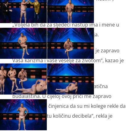
izjavio je Davor.
„Voljela bih da za sljedeći nastup ima i mene u
nastupu“, uzbuđeno je poručila Maja.
„Ono što mi se možda najviše sviđa je zapravo
Vaša karizma i vaše veselje za životom“, kazao je
Fabijan.
„To je jedna krajnje smiješna i simpatična
budalaština. U cijeloj ovoj priči me zapravo
najviše pogađa činjenica da su mi kolege rekle da
proizvodimo istu količinu decibela“, rekla je
Martina.