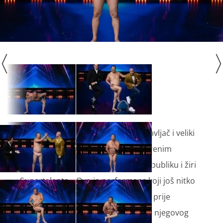
Tonikaku iz Japana, 42-godišnji zabavljač i veliki
hit u svojoj zemlji, svojim je jedinstvenim
performansom nasmijao do suza i publiku i žiri
Supertalenta. „Ovo je performans koji još nitko
od vas nije vidio“, poručio je publici prije
nastupa. Ističe da je komedija 100% njegovog