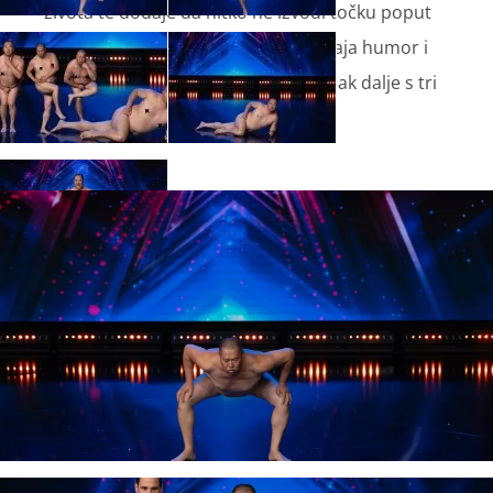
života te dodaje da nitko ne izvodi točku poput
njegove. A njegova izvedba, koja spaja humor i
originalnost, osigurala mu je prolazak dalje s tri
„da“.