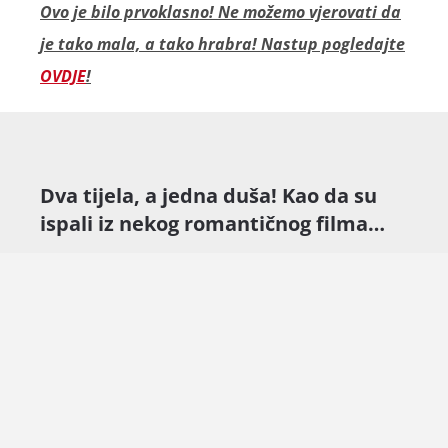
Ovo je bilo prvoklasno! Ne možemo vjerovati da
je tako mala, a tako hrabra! Nastup pogledajte
OVDJE
!
Dva tijela, a jedna duša! Kao da su
ispali iz nekog romantičnog filma…