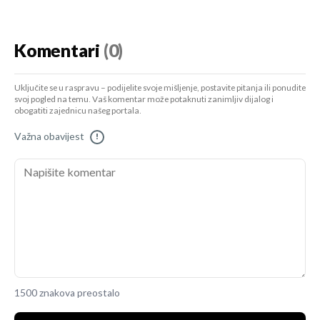
Komentari
(0)
Uključite se u raspravu – podijelite svoje mišljenje, postavite pitanja ili ponudite
svoj pogled na temu. Vaš komentar može potaknuti zanimljiv dijalog i
obogatiti zajednicu našeg portala.
Važna obavijest
!
1500 znakova preostalo