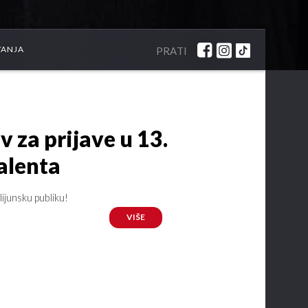
VANJA
PRATI
v za prijave u 13.
alenta
lijunsku publiku!
VIŠE