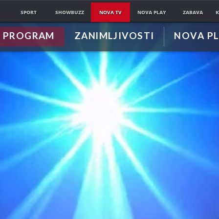
SPORT
SHOWBUZZ
NOVA TV
NOVA PLAY
ZABAVA
K
PROGRAM
ZANIMLJIVOSTI
NOVA P