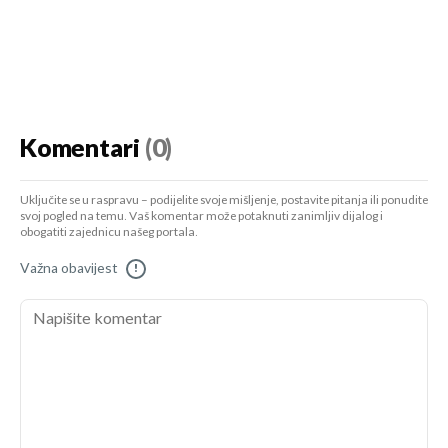
Komentari
(0)
Uključite se u raspravu – podijelite svoje mišljenje, postavite pitanja ili ponudite
svoj pogled na temu. Vaš komentar može potaknuti zanimljiv dijalog i
obogatiti zajednicu našeg portala.
Važna obavijest
!