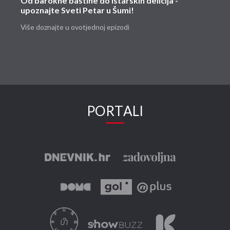
Od barokne baštine do istarskih delicija -
upoznajte Sveti Petar u Šumi!
Više doznajte u ovotjednoj epizodi
PORTALI