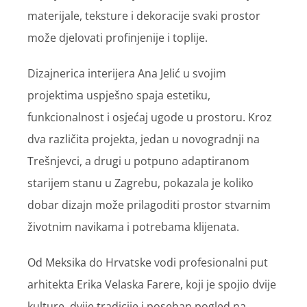
materijale, teksture i dekoracije svaki prostor
može djelovati profinjenije i toplije.
Dizajnerica interijera Ana Jelić u svojim
projektima uspješno spaja estetiku,
funkcionalnost i osjećaj ugode u prostoru. Kroz
dva različita projekta, jedan u novogradnji na
Trešnjevci, a drugi u potpuno adaptiranom
starijem stanu u Zagrebu, pokazala je koliko
dobar dizajn može prilagoditi prostor stvarnim
životnim navikama i potrebama klijenata.
Od Meksika do Hrvatske vodi profesionalni put
arhitekta Erika Velaska Farere, koji je spojio dvije
kulture, dvije tradicije i poseban pogled na