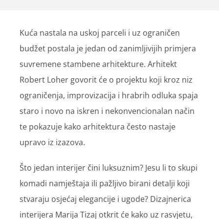
Kuća nastala na uskoj parceli i uz ograničen
budžet postala je jedan od zanimljivijih primjera
suvremene stambene arhitekture. Arhitekt
Robert Loher govorit će o projektu koji kroz niz
ograničenja, improvizacija i hrabrih odluka spaja
staro i novo na iskren i nekonvencionalan način
te pokazuje kako arhitektura često nastaje
upravo iz izazova.
Što jedan interijer čini luksuznim? Jesu li to skupi
komadi namještaja ili pažljivo birani detalji koji
stvaraju osjećaj elegancije i ugode? Dizajnerica
interijera Marija Tizaj otkrit će kako uz rasvjetu,