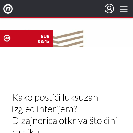
Nova TV
SUB
08:45
nova
TV
Kako postići luksuzan
izgled interijera?
Dizajnerica otkriva što čini
razliku!