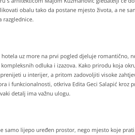
ru s arhitekticom Majom Kuzmanović gledatelji će do
likovati obalu tako da postane mjesto života, a ne s
a razglednice.
hotela uz more na prvi pogled djeluje romantično, no
iz kompleksnih odluka i izazova. Kako prirodu koja okr
prenijeti u interijer, a pritom zadovoljiti visoke zahtje
ora i funkcionalnosti, otkriva Edita Geci Salapić kroz p
vaki detalj ima važnu ulogu.
e samo lijepo uređen prostor, nego mjesto koje prati