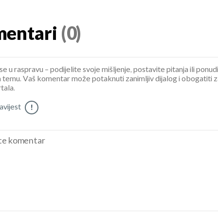
entari
(0)
se u raspravu – podijelite svoje mišljenje, postavite pitanja ili ponud
 temu. Vaš komentar može potaknuti zanimljiv dijalog i obogatiti 
tala.
vijest
!