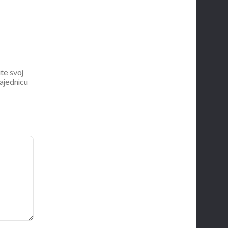
ite svoj
zajednicu