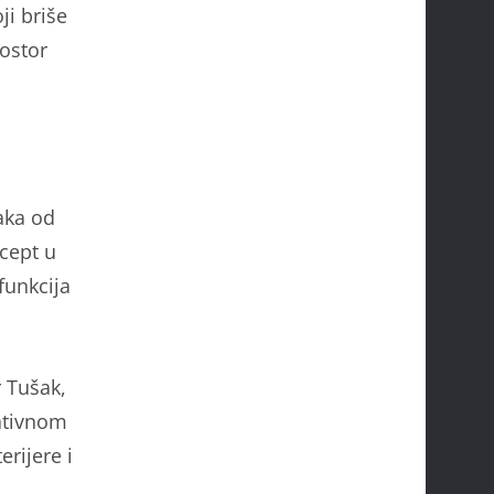
ji briše
rostor
aka od
cept u
funkcija
r Tušak,
eativnom
rijere i