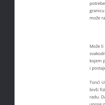
potrebe
granicu
može rad
Može li
svakodn
kojem pr
i postaj
Tonći Ur
bivši fi
radu. D
unose o