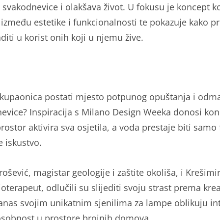
 svakodnevice i olakšava život. U fokusu je koncept ko
 između estetike i funkcionalnosti te pokazuje kako p
iti u korist onih koji u njemu žive.
 kupaonica postati mjesto potpunog opuštanja i odm
evice? Inspiracija s Milano Design Weeka donosi kon
ostor aktivira sva osjetila, a voda prestaje biti samo 
e iskustvo.
ošević, magistar geologije i zaštite okoliša, i Krešimi
zioterapeut, odlučili su slijediti svoju strast prema kr
anas svojim unikatnim sjenilima za lampe oblikuju inte
sobnost u prostore brojnih domova.