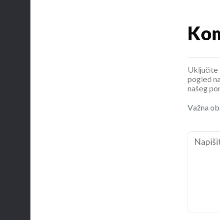
Kom
Uključite 
pogled na
našeg por
Važna oba