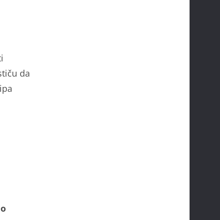
i
stiču da
ipa
do