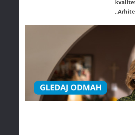
kvalite
„Arhite