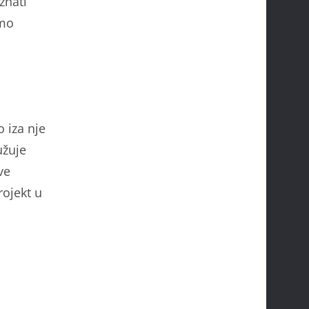
znati
amo
 iza nje
užuje
ve
rojekt u