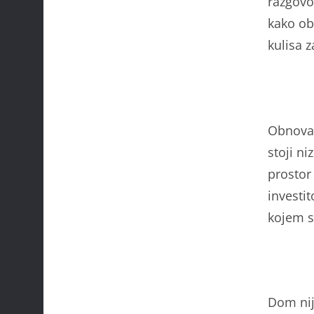
razgovo
kako ob
kulisa z
Obnova 
stoji n
prostor 
investit
kojem s
Dom nij