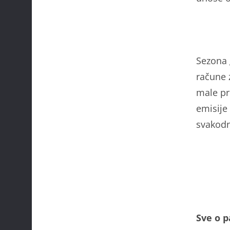
Sezona 
račune z
male pr
emisije 
svakodn
Sve o 