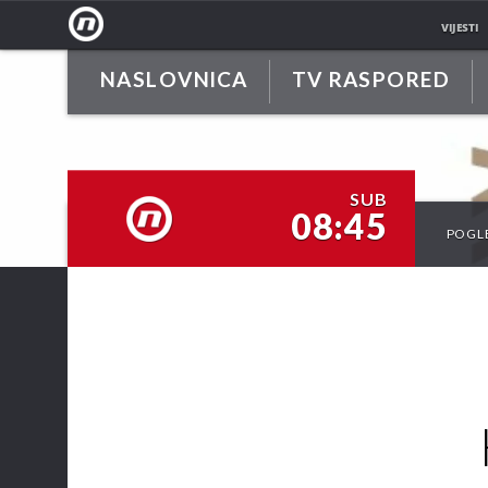
VIJESTI
NASLOVNICA
TV RASPORED
NOVA
TV
SUB
08:45
POGL
NOVA TV