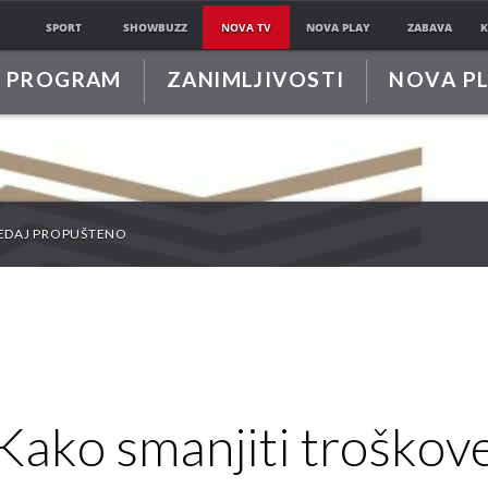
SPORT
SHOWBUZZ
NOVA TV
NOVA PLAY
ZABAVA
K
PROGRAM
ZANIMLJIVOSTI
NOVA P
EDAJ PROPUŠTENO
Kako smanjiti troškov