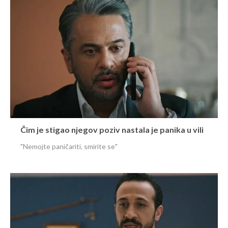
Čim je stigao njegov poziv nastala je panika u vili
"Nemojte paničariti, smirite se"