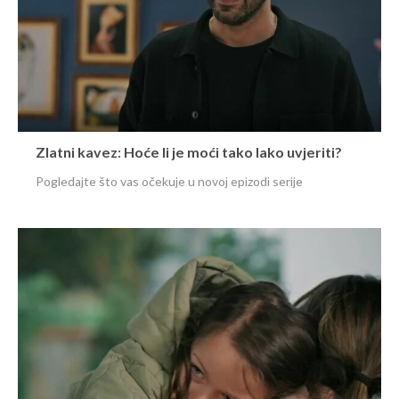
Zlatni kavez: Hoće li je moći tako lako uvjeriti?
Pogledajte što vas očekuje u novoj epizodi serije