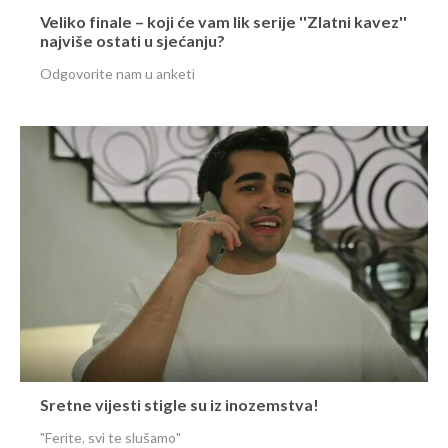
Veliko finale – koji će vam lik serije ''Zlatni kavez''
najviše ostati u sjećanju?
Odgovorite nam u anketi
Sretne vijesti stigle su iz inozemstva!
"Ferite, svi te slušamo"