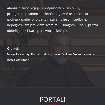
Alanurin život, koji je u potpunosti ovisio o Ziji,
primljenim pismom se okreće naglavačke. Točno 30
godina kasnije, bilo da to nazivamo igrom sudbine,
nepogrešivom pravdom svemira ili snagom ljubavi, putevi
obitelji Jildiz i Karli ponovno se križaju.
Glumci:
Nurgul Yeliscay,
Rabia Soyturk,
Emre Kivilcim,
Selim Bayraktar,
Benu Yildirimar,
PORTALI