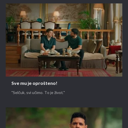
Sve mu je oprošteno!
"Selčuk, svi učimo. To je život."