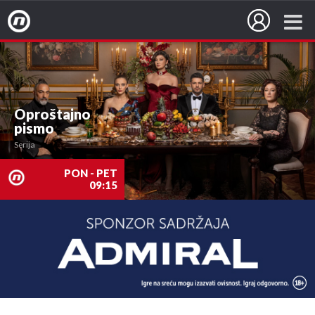
Nova TV
Oproštajno
pismo
Serija
PON - PET
09:15
nova
TV