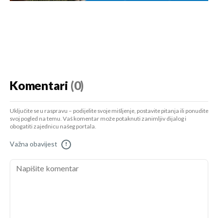
Komentari
(0)
Uključite se u raspravu – podijelite svoje mišljenje, postavite pitanja ili ponudite
svoj pogled na temu. Vaš komentar može potaknuti zanimljiv dijalog i
obogatiti zajednicu našeg portala.
Važna obavijest
!