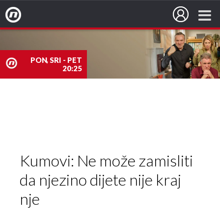
Nova TV
PON, SRI - PET
20:25
nova
TV
Kumovi: Ne može zamisliti
da njezino dijete nije kraj
nje