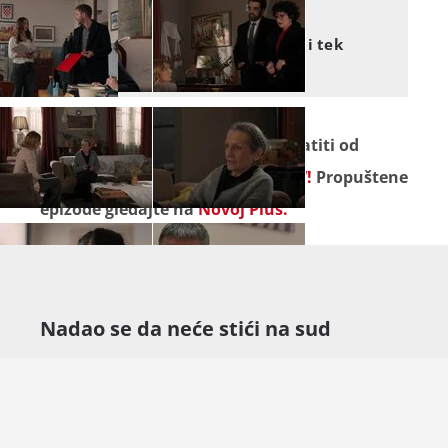
KUMOVI
Kumovi: Potpis može dobiti tek
nakon ručka
Seriju "
Kumovi
" ne propustite pratiti od
ponedjeljka do petka na
Novoj TV!
Propuštene
epizode gledajte na
Novoj Plus.
Nadao se da neće stići na sud