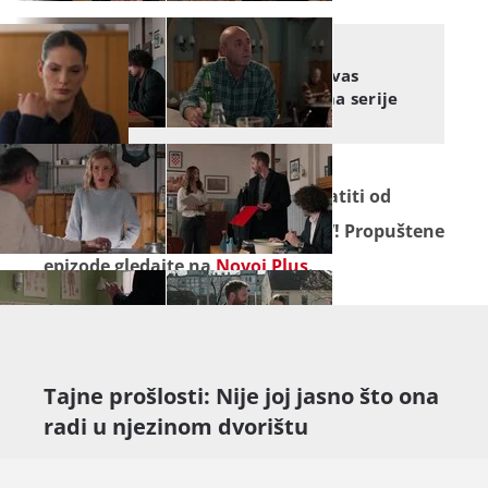
KUMOVI
Ne propustite doznati što vas
očekuje u novim epizodama serije
"Kumovi"
Seriju "
Kumovi
" ne propustite pratiti od
ponedjeljka do petka na Novoj TV! Propuštene
epizode gledajte na
Novoj Plus
.
Tajne prošlosti: Nije joj jasno što ona
radi u njezinom dvorištu