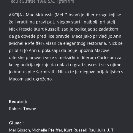
Tequila Sunrise, 1998, SAD, Igrani film
AKCIJA - Mac Mckussic (Mel Gibson) je diler droge koji se
želi vratiti na pravi put. Njegov stari i najbolji prijatelj
Nick Frescia (Kurt Russell) sad je policajac sa zadatkom
da ga dovede pred lice pravde. Maca jako privlači Jo Ann
(Michelle Pfeiffer), vlasnica elegantnog restorana. Nick se
približi Jo Ann u pokušaju da bolje upozna Macove
dilerske planove i veze s meksičkim dilerom Carlosom za
kojeg policija vjeruje da dolazi u grad susresti se s njime.
Jo Ann uspije šarmirati i Nicka te je njegovo prijateljstvo s
Macom sad ugroženo.
Redatelj:
Robert Towne
Glumci:
Mel Gibson,
Michelle Pfeiffer,
Kurt Russell,
Raul Julia,
J. T.