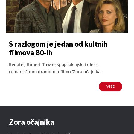
S razlogom je jedan od kultnih
filmova 80-ih
Redatelj Robert Towne spaja akcijski triler s
romantičnom dramom u filmu 'Zora očajnika'.
VIŠE
Zora očajnika