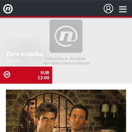
Nova TV
Zora očajnika
Igrani film
SUB
12:00
nova
TV