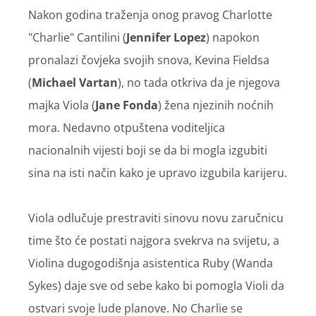
Nakon godina traženja onog pravog Charlotte
"Charlie" Cantilini (
J
ennifer Lopez
) napokon
pronalazi čovjeka svojih snova, Kevina Fieldsa
(
Michael Vartan
), no tada otkriva da je njegova
majka Viola (
Jane Fonda
) žena njezinih noćnih
mora. Nedavno otpuštena voditeljica
nacionalnih vijesti boji se da bi mogla izgubiti
sina na isti način kako je upravo izgubila karijeru.
Viola odlučuje prestraviti sinovu novu zaručnicu
time što će postati najgora svekrva na svijetu, a
Violina dugogodišnja asistentica Ruby (Wanda
Sykes) daje sve od sebe kako bi pomogla Violi da
ostvari svoje lude planove. No Charlie se