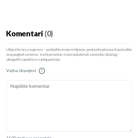
Komentari
(0)
Uključite se u raspravu – podijelite svoje mišljenje, postavite pitanja ili ponudite
svoj pogled na temu. Vaš komentar može potaknuti zanimljiv dijalog i
obogatiti zajednicu našeg portala.
Važna obavijest
!