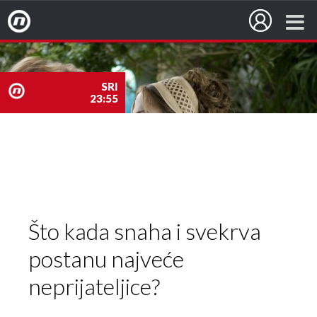
Nova TV
SRI
23:55
nova
TV
Što kada snaha i svekrva
postanu najveće
neprijateljice?