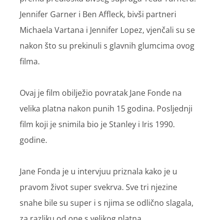
Jennifer Garner i Ben Affleck, bivši partneri
Michaela Vartana i Jennifer Lopez, vjenčali su se
nakon što su prekinuli s glavnih glumcima ovog
filma.
Ovaj je film obilježio povratak Jane Fonde na
velika platna nakon punih 15 godina. Posljednji
film koji je snimila bio je Stanley i Iris 1990.
godine.
Jane Fonda je u intervjuu priznala kako je u
pravom život super svekrva. Sve tri njezine
snahe bile su super i s njima se odlično slagala,
za razliku od one s velikog platna.