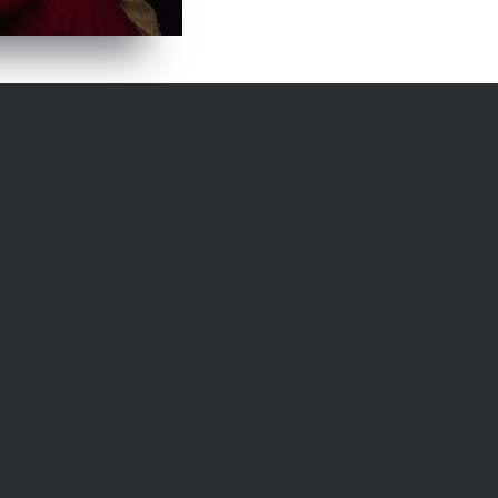
ija, Igrani film
Redatelj:
Catherine Hardwick
i snažna priča
illy i Jess koje se
Glumci:
va. Nerazdvojne su i
Drew Barrymore,
Ton
odjeću, čak i dečke,