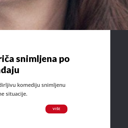
riča snimljena po
ađaju
dirljivu komediju snimljenu
e situacije.
VIŠE