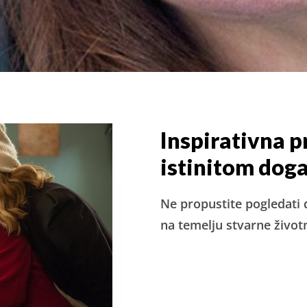
Inspirativna p
istinitom dog
Ne propustite pogledati 
na temelju stvarne životn