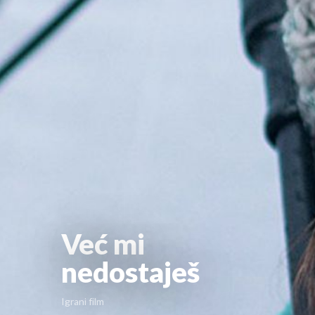
Već mi
nedostaješ
Igrani film