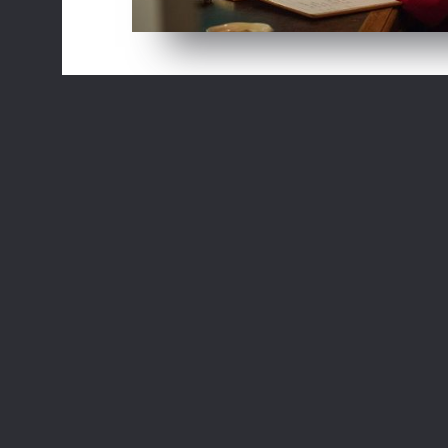
Već mi nedostaješ
Miss You Already, 2004, Velika Britan
ROMATIČNA KOMEDIJA - Iskrena 
prati dvije najbolje prijateljice M
poznaju od najranijeg djetinjst
dijele sve - najskrivenije tajne, 