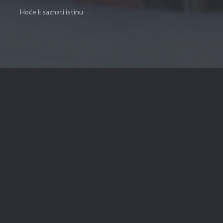
Hoće li saznati istinu
PORTALI