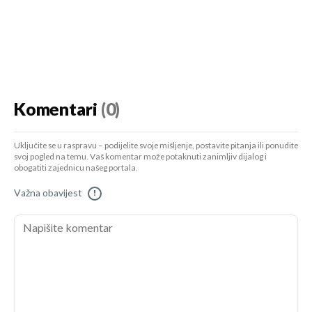
Komentari
(0)
Uključite se u raspravu – podijelite svoje mišljenje, postavite pitanja ili ponudite
svoj pogled na temu. Vaš komentar može potaknuti zanimljiv dijalog i
obogatiti zajednicu našeg portala.
Važna obavijest
!