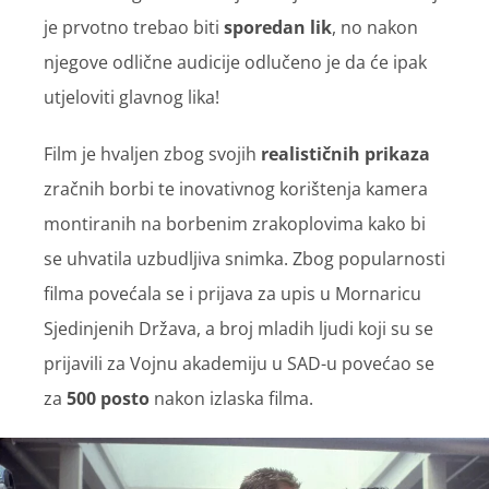
je prvotno trebao biti
sporedan lik
, no nakon
njegove odlične audicije odlučeno je da će ipak
utjeloviti glavnog lika!
Film je hvaljen zbog svojih
realističnih prikaza
zračnih borbi te inovativnog korištenja kamera
montiranih na borbenim zrakoplovima kako bi
se uhvatila uzbudljiva snimka. Zbog popularnosti
filma povećala se i prijava za upis u Mornaricu
Sjedinjenih Država, a broj mladih ljudi koji su se
prijavili za Vojnu akademiju u SAD-u povećao se
za
500 posto
nakon izlaska filma.