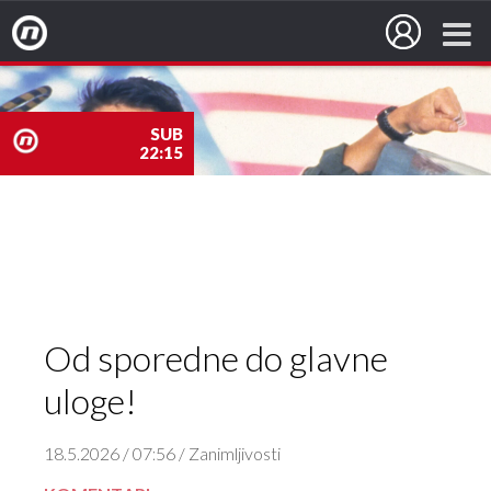
Nova TV
SUB
22:15
nova
TV
Od sporedne do glavne
uloge!
18.5.2026 / 07:56 / Zanimljivosti