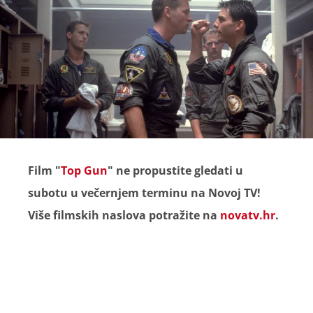
Film "
Top Gun
" ne propustite gledati u
subotu u večernjem terminu na Novoj TV!
Više filmskih naslova potražite na
novatv.hr
.