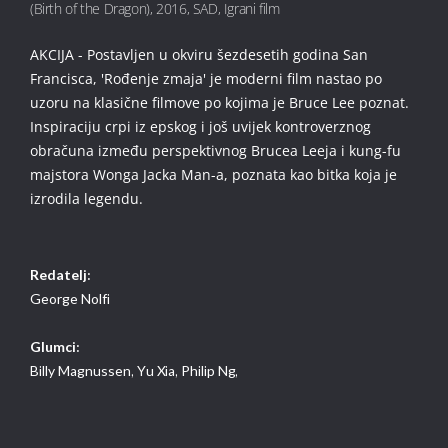
(Birth of the Dragon), 2016, SAD, Igrani film
AKCIJA - Postavljen u okviru šezdesetih godina San
Francisca, 'Rođenje zmaja' je moderni film nastao po
uzoru na klasične filmove po kojima je Bruce Lee poznat.
Inspiraciju crpi iz epskog i još uvijek kontroverznog
obračuna između perspektivnog Brucea Leeja i kung-fu
majstora Wonga Jacka Man-a, poznata kao bitka koja je
izrodila legendu.
Redatelj:
George Nolfi
Glumci:
Billy Magnussen,
Yu Xia,
Philip Ng,