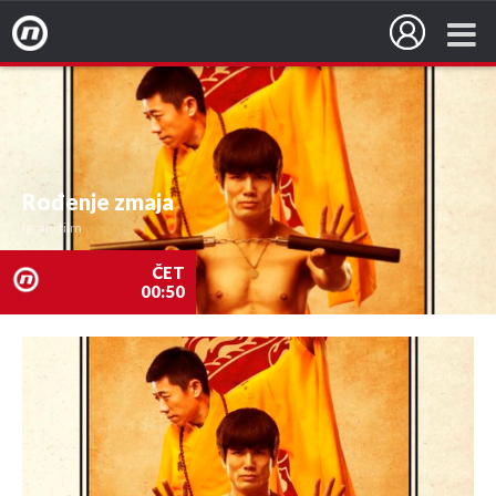
Nova TV
Rođenje zmaja
Igrani film
ČET
00:50
nova
TV