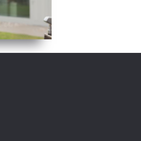
Redatelj:
John Moore
osnan) uspješan je