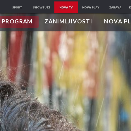
SPORT
SHOWBUZZ
NOVA TV
NOVA PLAY
ZABAVA
K
PROGRAM
ZANIMLJIVOSTI
NOVA P