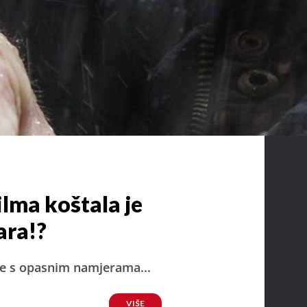
lma koštala je
ara!?
se s opasnim namjerama...
VIŠE