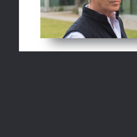
Opasne namjere
I.T., 2016, SAD, Igrani film
KRIMIĆ - Mike Regan (Pierce Br