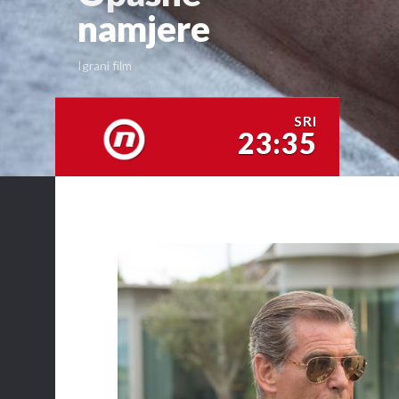
namjere
Igrani film
SRI
23:35
NOVA TV