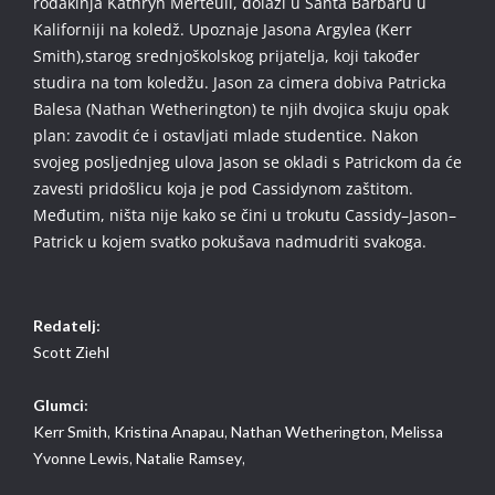
rođakinja Kathryn Merteuil, dolazi u Santa Barbaru u
Kaliforniji na koledž. Upoznaje Jasona Argylea (Kerr
Smith),starog srednjoškolskog prijatelja, koji također
studira na tom koledžu. Jason za cimera dobiva Patricka
Balesa (Nathan Wetherington) te njih dvojica skuju opak
plan: zavodit će i ostavljati mlade studentice. Nakon
svojeg posljednjeg ulova Jason se okladi s Patrickom da će
zavesti pridošlicu koja je pod Cassidynom zaštitom.
Međutim, ništa nije kako se čini u trokutu Cassidy–Jason–
Patrick u kojem svatko pokušava nadmudriti svakoga.
Redatelj:
Scott Ziehl
Glumci:
Kerr Smith,
Kristina Anapau,
Nathan Wetherington,
Melissa
Yvonne Lewis,
Natalie Ramsey,