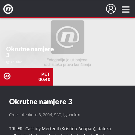
Nova TV
Okrutne namjere
3
Igrani film
PET
00:40
nova
Okrutne namjere 3
TV
Cruel Intentions 3, 2004, SAD, Igrani film
TRILER- Cassidy Merteuil (Kristina Anapau), daleka