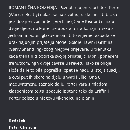
ROMANTIČNA KOMEDIJA- Poznati njujorški arhitekt Porter
(Warren Beatty) nalazi se na životnoj raskrsnici. U braku
je s dizajnericom interijera Ellie (Diane Keaton) i imaju
dvoje djece, no Porter se upušta u kratkotrajnu vezu s
jednom mladom glazbenicom. U to vrijeme raspada se
brak najboljih prijatelja Mone (Goldie Hawn) i Griffina
(Garry Shandling) zbog njegove prijevare. U trenutku
kada treba biti podrška svojoj prijateljici Moni, poneseni
trenutkom, njih dvoje završe u krevetu. Iako se oboje
slože da je to bila pogreška, opet se nađu u istoj situaciji,
a ovaj put ih skoro na djelu uhvati i Ellie. Ona u
međuvremenu saznaje da ju Porter vara s mladom
glazbenicom te ga izbacuje iz stana tako da Griffin i
Porter odlaze u njegovu vikendicu na planini.
Redatelj:
Peter Chelsom