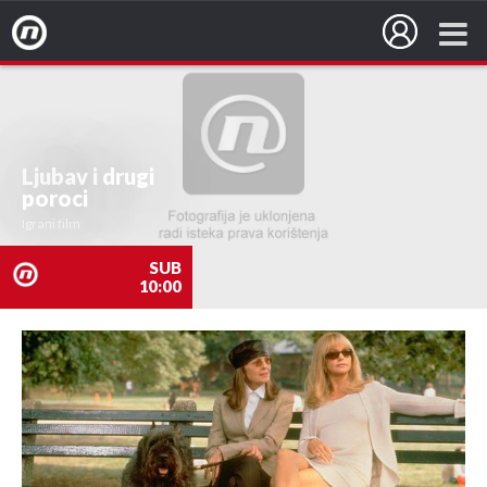
Nova TV
Ljubav i drugi
poroci
Igrani film
SUB
10:00
nova
TV