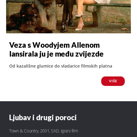
Veza s Woodyjem Allenom
lansirala ju je među zvijezde
Od kazališne glumice do vladarice filmskih platna
VIŠE
Ljubav i drugi poroci
Town & Country, 2001, SAD, Igrani film