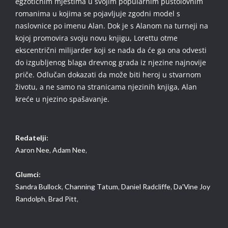
egzotičnim mjestima u svojim popularnim pustolovnim
romanima u kojima se pojavljuje zgodni model s
naslovnice po imenu Alan. Dok je s Alanom na turneji na
kojoj promovira svoju novu knjigu, Lorettu otme
ekscentrični milijarder koji se nada da će ga ona odvesti
do izgubljenog blaga drevnog grada iz njezine najnovije
priče. Odlučan dokazati da može biti heroj u stvarnom
životu, a ne samo na stranicama njezinih knjiga, Alan
kreće u njezino spašavanje.
Redatelji:
Aaron Nee,
Adam Nee,
Glumci:
Sandra Bullock,
Channing Tatum,
Daniel Radcliffe,
Da'Vine Joy
Randolph,
Brad Pitt,