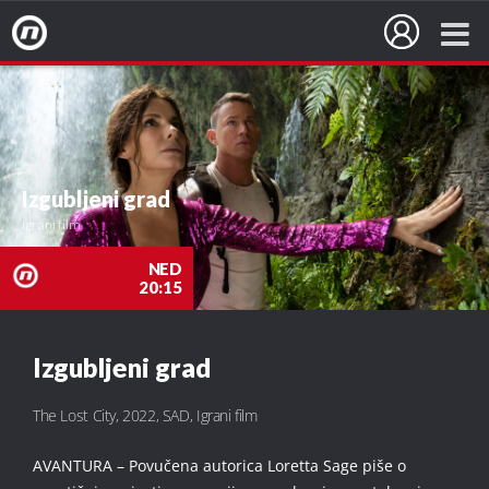
Nova TV
Izgubljeni grad
Igrani film
NED
20:15
nova
Izgubljeni grad
TV
The Lost City, 2022, SAD, Igrani film
AVANTURA – Povučena autorica Loretta Sage piše o