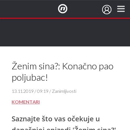
NovaTV.hr
Ženim sina?: Konačno pao
poljubac!
13.11.2019 / 09:19 / Zanimljivosti
KOMENTARI
Saznajte što vas očekuje u
današnjoj epizodi 'Ženim sina?'