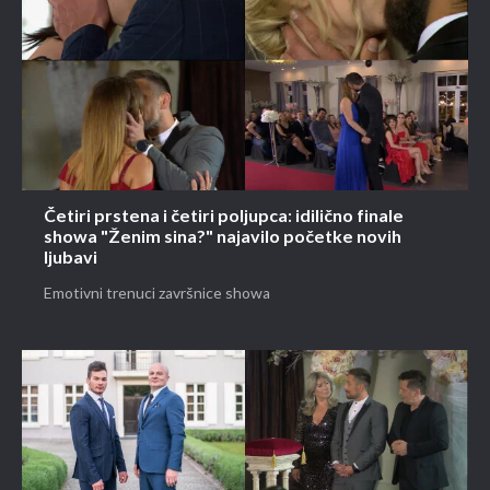
Četiri prstena i četiri poljupca: idilično finale
showa "Ženim sina?" najavilo početke novih
ljubavi
Emotivni trenuci završnice showa