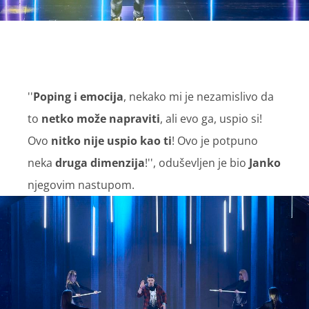
''
Poping i emocija
, nekako mi je nezamislivo da
to
netko može napraviti
, ali evo ga, uspio si!
Ovo
nitko nije uspio kao ti
! Ovo je potpuno
neka
druga dimenzija
!'', oduševljen je bio
Janko
njegovim nastupom.