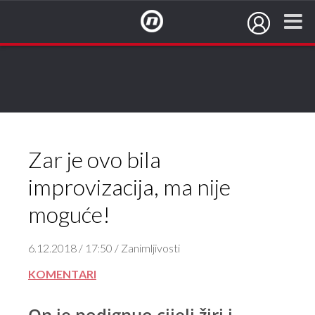
NovaTV.hr
Da, vidi se da je Jernej profi.
Ne, nevjerojatno mi je.
Zar je ovo bila
improvizacija, ma nije
moguće!
6.12.2018 / 17:50 / Zanimljivosti
KOMENTARI
On je podignuo cijeli žiri i