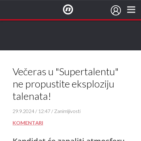
NovaTV.hr
Večeras u "Supertalentu"
ne propustite eksploziju
talenata!
29.9.2024 / 12:47 / Zanimljivosti
KOMENTARI
Kandidat će zapaliti atmosferu