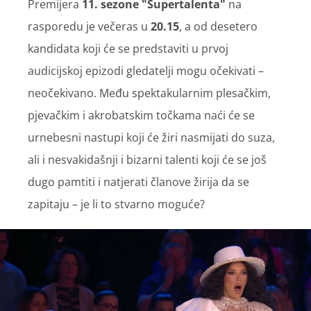
Premijera
11. sezone "Supertalenta"
na
rasporedu je večeras u
20.15
, a od desetero
kandidata koji će se predstaviti u prvoj
audicijskoj epizodi gledatelji mogu očekivati –
neočekivano. Među spektakularnim plesačkim,
pjevačkim i akrobatskim točkama naći će se
urnebesni nastupi koji će žiri nasmijati do suza,
ali i nesvakidašnji i bizarni talenti koji će se još
dugo pamtiti i natjerati članove žirija da se
zapitaju – je li to stvarno moguće?