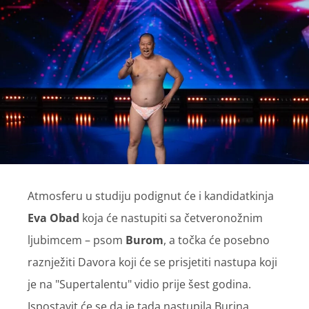
Atmosferu u studiju podignut će i kandidatkinja
Eva Obad
koja će nastupiti sa četveronožnim
ljubimcem – psom
Burom
, a točka će posebno
raznježiti Davora koji će se prisjetiti nastupa koji
je na "Supertalentu" vidio prije šest godina.
Ispostavit će se da je tada nastupila Burina