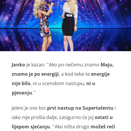
Janko
je kazao: ''Ako po nečemu znamo
Maju,
znamo je po energiji
, a kod tebe te
energije
nije bilo
, ni u scenskom nastupu,
ni u
pjevanju
.''
Jeleni je ovo bio
prvi nastup na Supertalentu
i
iako nije prošla dalje, zasigurno će joj
ostati u
lijepom sjećanju
. ''Ako ništa drugo
možeš reći