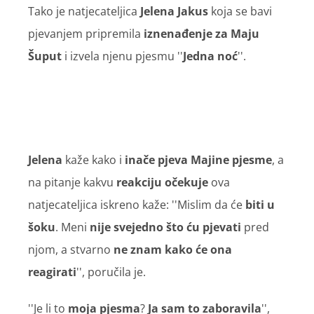
Tako je natjecateljica
Jelena Jakus
koja se bavi
pjevanjem pripremila
iznenađenje za Maju
Šuput
i izvela njenu pjesmu ''
Jedna noć
''.
Jelena
kaže kako i
inače pjeva Majine pjesme
, a
na pitanje kakvu
reakciju očekuje
ova
natjecateljica iskreno kaže: ''Mislim da će
biti u
šoku
. Meni
nije svejedno što ću pjevati
pred
njom, a stvarno
ne znam kako će ona
reagirati
'', poručila je.
''Je li to
moja pjesma
?
Ja sam to zaboravila
'',