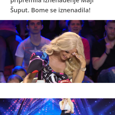
Šuput. Bome se iznenadila!