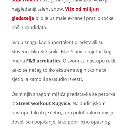
najgledaniji talent show.
Više od milijun
gledatelja
bilo je uz male ekrane i pratilo točke
naših kandidata.
Svoju snagu kao Supertalent predstavili su
Slovenci Filip Kržišnik i Blaž Slanič umjetničkog
imena
F&B acrobatics
. O svom su nastupu rekli
kako se nečeg toliko ekstremnog nitko ne bi
sjetio, a kamo li se usudio izvesti.
Osim njih snagom mišića predstavila se petorka
iz
Street workout Rugvica
. Na audicijskom
nastupu bilo ih je četiri, a za polufinalnu emisiju
doveli su i pojačanje. Iako poprilično opasnog