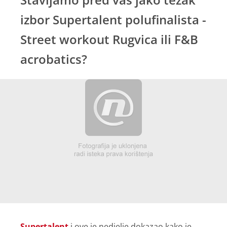
izbor Supertalent polufinalista -
Street workout Rugvica ili F&B
acrobatics?
Supertalent
i ove je nedjelje dokazao kako je