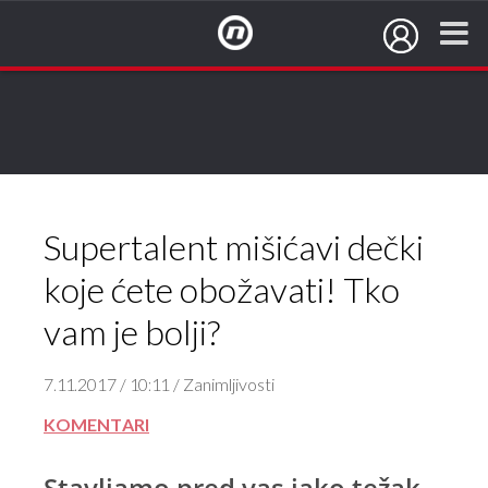
NovaTV.hr
F&B acrobatics
Street workout Rugvica
Supertalent mišićavi dečki
koje ćete obožavati! Tko
vam je bolji?
7.11.2017 / 10:11 / Zanimljivosti
KOMENTARI
Stavljamo pred vas jako težak