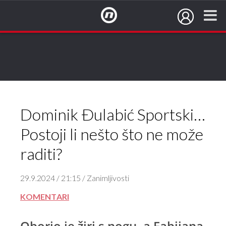
NovaTV.hr
Dominik Đulabić Sportski…
Postoji li nešto što ne može
raditi?
29.9.2024 / 21:15 / Zanimljivosti
KOMENTARI
Oborio je žiri s nogu, a Fabijana