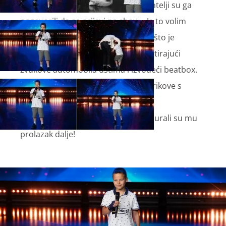
da postane vojnik kad odraste, prijatelji su ga
nagovorili da se prijavi na show. „Ja to volim
raditi“, rekao je Dominik prije nego što je
pokazao svoj talent u trikovima, imitirajući
zvukove automobila ustima i izvodeći beatbox.
Uz to, demonstrirao je i boksačke trikove s
Fabijanom, što je publiku potpuno
osvojilo. Njegov šarm i vještine osigurali su mu
prolazak dalje!