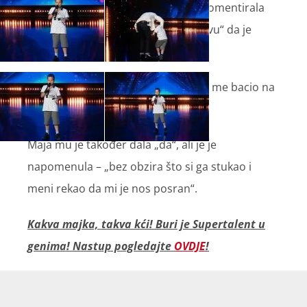
Martina mu je odlučno dala „da“ i komentirala
da se ne bi „usudila pojaviti u Đakovu“ da je
glasala drugačije.
„Od mene imaš drugi dan, makar si me bacio na
pod“, poručio je Fabijan Dominiku.
Maja mu je također dala „da“, ali je je
napomenula – „bez obzira što si ga stukao i
meni rekao da mi je nos posran“.
Kakva majka, takva kći! Buri je Supertalent u
genima! Nastup pogledajte
OVDJE
!