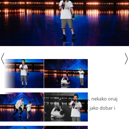
„Od svih onih automobila koje radiš, nekako onaj
V10 sportski 600 konja ti je bio jako, jako dobar i
onaj prolazak V8“, izjavio je Davor.