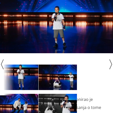
Dominik Đulabić iz Đakova impresionirao je
svojom energijom i talentima. Iako sanja o tome