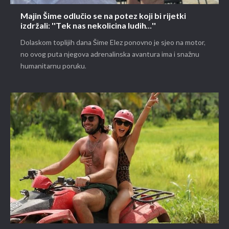
Majin Šime odlučio se na potez koji bi rijetki
izdržali: ''Tek nas nekolicina ludih...''
Dolaskom toplijih dana Šime Elez ponovno je sjeo na motor,
no ovog puta njegova adrenalinska avantura ima i snažnu
humanitarnu poruku.