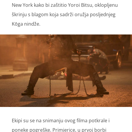
New York kako bi zaštitio Yoroi Bitsu, oklopljenu
škrinju s blagom koja sadrži oružja posljednjeg
Kōga nindže.
Ekipi su se na snimanju ovog filma potkrale i
poneke pogreške. Primjerice, u prvoj borbi