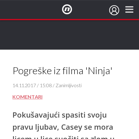
NovaTV.hr
Pogreške iz filma 'Ninja'
14.11.2017 / 15:08 / Zanimljivosti
KOMENTARI
Pokušavajući spasiti svoju
pravu ljubav, Casey se mora
licem u lice suočiti sa zlom u