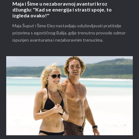
Maja i Šime u nezaboravnoj avanturi kroz
džunglu: ''Kad se energija i strasti spoje, to
izgleda ovako!''
Maja Šuput i Šime Elez nastavljaju oduševljavati pratitelje
prizorima s egzotičnog Balija, gdje trenutno provode odmor
ispunjen avanturama i nezaboravnim trenucima.