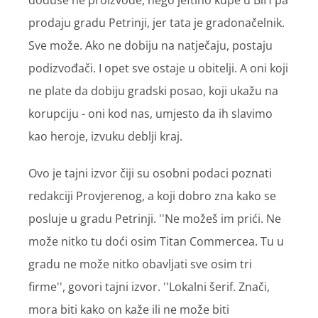
doduše ne proizvode, nego jeftino kupe u BiH pa
prodaju gradu Petrinji, jer tata je gradonačelnik.
Sve može. Ako ne dobiju na natječaju, postaju
podizvođači. I opet sve ostaje u obitelji. A oni koji
ne plate da dobiju gradski posao, koji ukažu na
korupciju - oni kod nas, umjesto da ih slavimo
kao heroje, izvuku deblji kraj.
Ovo je tajni izvor čiji su osobni podaci poznati
redakciji Provjerenog, a koji dobro zna kako se
posluje u gradu Petrinji. ''Ne možeš im prići. Ne
može nitko tu doći osim Titan Commercea. Tu u
gradu ne može nitko obavljati sve osim tri
firme'', govori tajni izvor. ''Lokalni šerif. Znači,
mora biti kako on kaže ili ne može biti