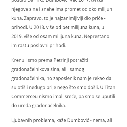
postao Darinko Dumbović. Već 2017. tvrtka
njegova sina i snahe ima promet od oko milijun
kuna. Zapravo, to je najzanimljiviji dio priče -
prihodi. U 2018. više od pet milijuna kuna, u
2019. više od osam milijuna kuna. Neprestano
im rastu poslovni prihodi.
Krenuli smo prema Petrinji potražiti
gradonačelnikova sina, ali i samog
gradonačelnika, no zaposlenik nam je rekao da
su otišli nedugo prije nego što smo došli. U Titan
Commerceu nismo imali sreće, pa smo se uputili
do ureda gradonačelnika.
Ljubavnih problema, kaže Dumbović - nema, ali