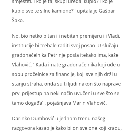
smjestiti. Tko je taj skupi uređaj kupio? Tko je
kupio sve te silne kamione?'' upitala je Gašpar
Šako.
No, bio netko bitan ili nebitan premijeru ili Vladi,
institucije bi trebale raditi svoj posao. U slučaju
gradonačelnika Petrinje posla itekako ima, kaže
Vlahović. ''Kada imate gradonačelnika koji uđe u
sobu pročelnice za financije, koji sve njih drži u
stanju straha, onda su ti ljudi nakon što naprave
prvi prijestup na neki način uvučeni u sve što se
tamo događa'', pojašnjava Marin Vlahović.
Darinko Dumbović u jednom trenu našeg
razgovora kazao je kako bi on sve one koji kradu,