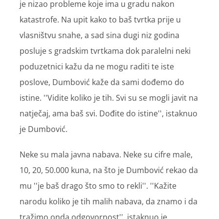
je nizao probleme koje ima u gradu nakon
katastrofe. Na upit kako to baš tvrtka prije u
vlasništvu snahe, a sad sina dugi niz godina
posluje s gradskim tvrtkama dok paralelni neki
poduzetnici kažu da ne mogu raditi te iste
poslove, Dumbović kaže da sami dođemo do
istine. ''Vidite koliko je tih. Svi su se mogli javit na
natječaj, ama baš svi. Dođite do istine'', istaknuo
je Dumbović.
Neke su mala javna nabava. Neke su cifre male,
10, 20, 50.000 kuna, na što je Dumbović rekao da
mu ''je baš drago što smo to rekli''. ''Kažite
narodu koliko je tih malih nabava, da znamo i da
tražimo onda odgovornost'', istaknuo je