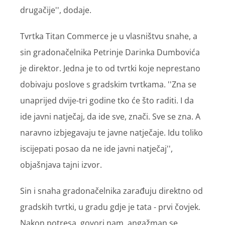
drugačije'', dodaje.
Tvrtka Titan Commerce je u vlasništvu snahe, a
sin gradonačelnika Petrinje Darinka Dumbovića
je direktor. Jedna je to od tvrtki koje neprestano
dobivaju poslove s gradskim tvrtkama. ''Zna se
unaprijed dvije-tri godine tko će što raditi. I da
ide javni natječaj, da ide sve, znači. Sve se zna. A
naravno izbjegavaju te javne natječaje. Idu toliko
iscijepati posao da ne ide javni natječaj'',
objašnjava tajni izvor.
Sin i snaha gradonačelnika zarađuju direktno od
gradskih tvrtki, u gradu gdje je tata - prvi čovjek.
Nakon potresa, govori nam, angažman se