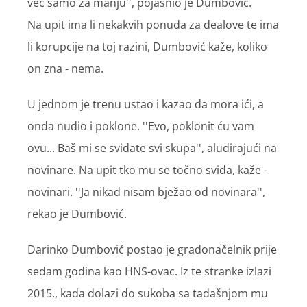
već samo za manju'', pojasnio je Dumbović.
Na upit ima li nekakvih ponuda za dealove te ima
li korupcije na toj razini, Dumbović kaže, koliko
on zna - nema.
U jednom je trenu ustao i kazao da mora ići, a
onda nudio i poklone. ''Evo, poklonit ću vam
ovu... Baš mi se sviđate svi skupa'', aludirajući na
novinare. Na upit tko mu se točno sviđa, kaže -
novinari. ''Ja nikad nisam bježao od novinara'',
rekao je Dumbović.
Darinko Dumbović postao je gradonačelnik prije
sedam godina kao HNS-ovac. Iz te stranke izlazi
2015., kada dolazi do sukoba sa tadašnjom mu