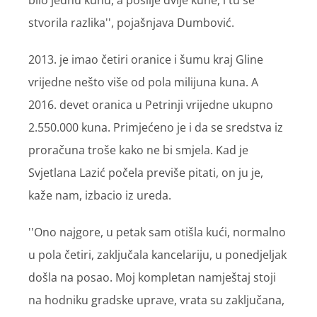
bilo jednu kunu, a poslije dvije kune, i tu se
stvorila razlika'', pojašnjava Dumbović.
2013. je imao četiri oranice i šumu kraj Gline
vrijedne nešto više od pola milijuna kuna. A
2016. devet oranica u Petrinji vrijedne ukupno
2.550.000 kuna. Primjećeno je i da se sredstva iz
proračuna troše kako ne bi smjela. Kad je
Svjetlana Lazić počela previše pitati, on ju je,
kaže nam, izbacio iz ureda.
''Ono najgore, u petak sam otišla kući, normalno
u pola četiri, zaključala kancelariju, u ponedjeljak
došla na posao. Moj kompletan namještaj stoji
na hodniku gradske uprave, vrata su zaključana,