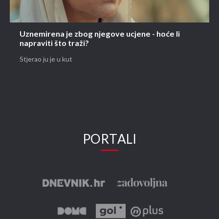
Uznemirena je zbog njegove ucjene - hoće li
napraviti što traži?
Stjerao ju je u kut
PORTALI