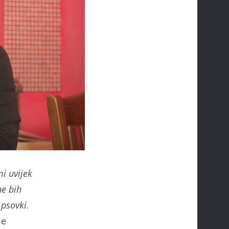
mi uvijek
ne bih
 psovki.
je