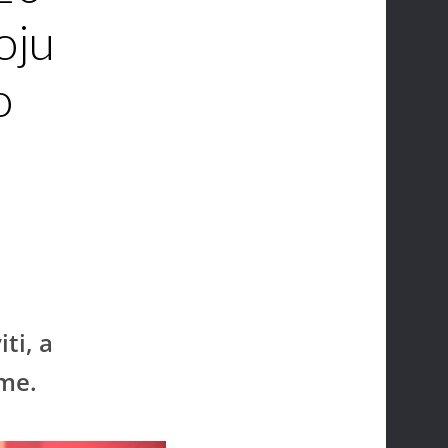
oju
o
ti, a
ime.