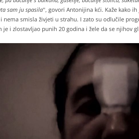
je, pa bacanje s balkona, gušenje, bacanje stolica, šaketa
ta sam ju spasila
'', govori Antonijina kći. Kaže kako ih 
li nema smisla živjeti u strahu. I zato su odlučile progo
 je i zlostavljao punih 20 godina i žele da se njihov gl