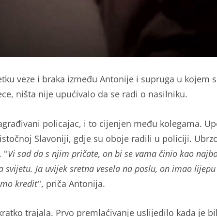
tku veze i braka između Antonije i supruga u kojem s
ece, ništa nije upućivalo da se radi o nasilniku.
agrađivani policajac, i to cijenjen među kolegama. Up
istočnoj Slavoniji, gdje su oboje radili u policiji. Ubrzo
 ''
Vi sad da s njim pričate, on bi se vama činio kao najbo
 svijetu. Ja uvijek sretna vesela na poslu, on imao lijepu
smo kredit
'', priča Antonija.
 kratko trajala. Prvo premlaćivanje uslijedilo kada je bi