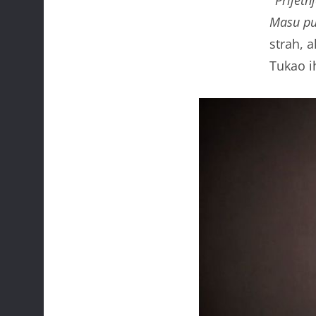
''
Prijetn
Masu pu
strah, a
Tukao ih