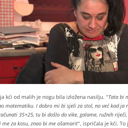
ja kći od malih je nogu bila izložena nasilju. ''
Tata bi 
o matematiku. I dobro mi bi sjeli za stol, no već kad ja 
računati 35+25, tu bi došlo do vike, galame, ružnih riječi,
i me za kosu, znao bi me ošamarit
'', ispričala je kći. To 