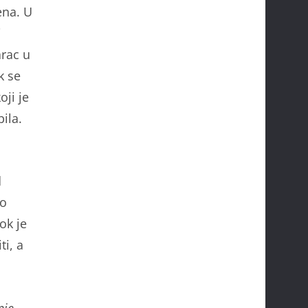
ena. U
j
rac u
k se
ji je
ila.
d
ko
ok je
ti, a