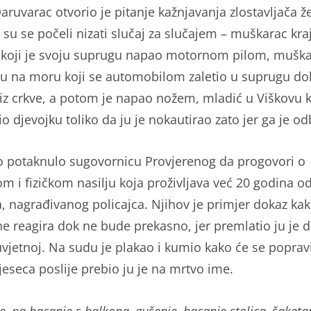
aruvarac otvorio je pitanje kažnjavanja zlostavljača ž
 su se počeli nizati slučaj za slučajem – muškarac kra
koji je svoju suprugu napao motornom pilom, muška
u na moru koji se automobilom zaletio u suprugu do
 iz crkve, a potom je napao nožem, mladić u Viškovu ko
 djevojku toliko da ju je nokautirao zato jer ga je odb
to potaknulo sugovornicu Provjerenog da progovori o
om i fizičkom nasilju koja proživljava već 20 godina o
, nagrađivanog policajca. Njihov je primjer dokaz ka
ne reagira dok ne bude prekasno, jer premlatio ju je d
uvjetnoj. Na sudu je plakao i kumio kako će se popravi
jeseca poslije prebio ju je na mrtvo ime.