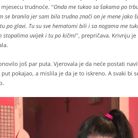
jesecu trudnoće. ''
Onda me tukao sa šakama po trbu
m se branila jer sam bila trudna znači on je mene jako
tu po glavi. Tu su sve hematomi bili i sa nogama me tuk
 stopalima uvijek i tu po kičmi
'', prepričava. Krivnju je
ala.
novilo još par puta. Vjerovala je da neće postati navi
 put pokajao, a mislila je da je to iskreno. A svaki bi s
o.