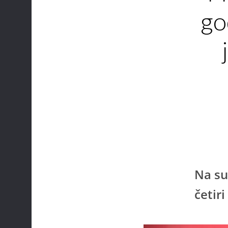
go
Na su
četir