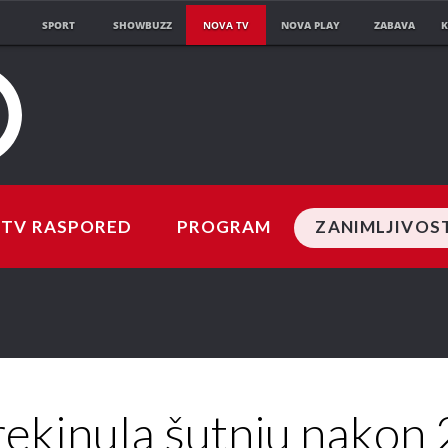
SPORT
SHOWBUZZ
NOVA TV
NOVA PLAY
ZABAVA
K
TV RASPORED
PROGRAM
ZANIMLJIVOS
rekinula šutnju nakon 