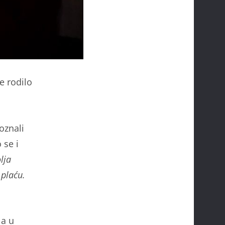
e rodilo
oznali
 se i
lja
 plaću.
la u