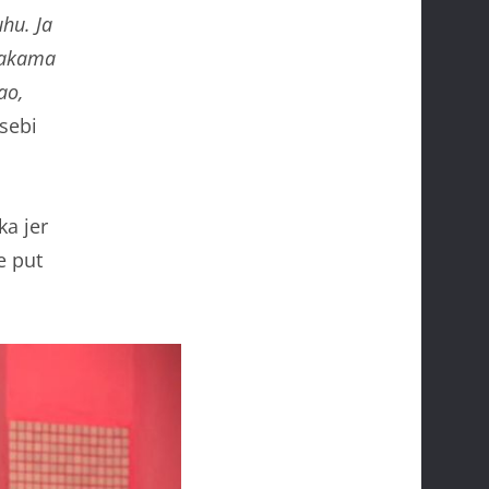
hu. Ja
 šakama
ao,
 sebi
ka jer
e put