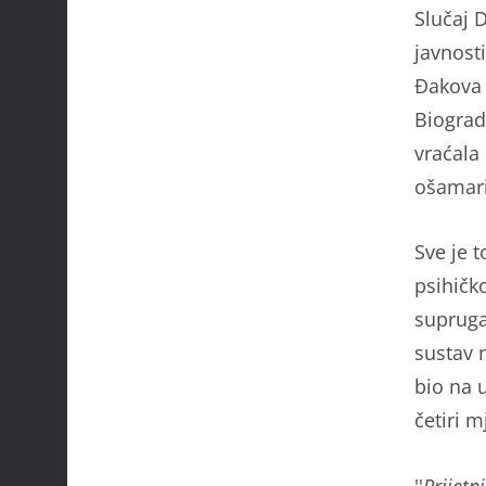
Slučaj D
javnosti
Đakova 
Biograd
vraćala
ošamario
Sve je 
psihičk
supruga
sustav 
bio na 
četiri m