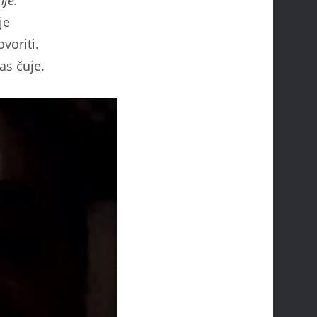
nje.
je
voriti.
as čuje.