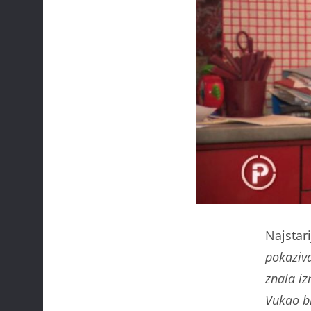
Najstari
pokaziva
znala iz
Vukao b