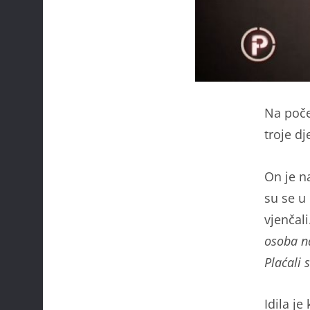
Na poče
troje dj
On je n
su se u 
vjenčali.
osoba na
Plaćali 
Idila je