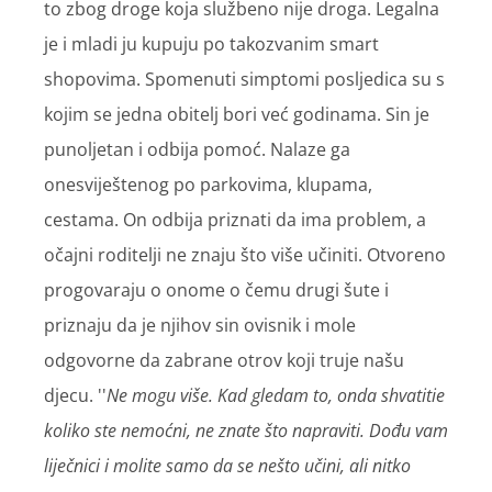
to zbog droge koja službeno nije droga. Legalna
je i mladi ju kupuju po takozvanim smart
shopovima. Spomenuti simptomi posljedica su s
kojim se jedna obitelj bori već godinama. Sin je
punoljetan i odbija pomoć. Nalaze ga
onesviještenog po parkovima, klupama,
cestama. On odbija priznati da ima problem, a
očajni roditelji ne znaju što više učiniti. Otvoreno
progovaraju o onome o čemu drugi šute i
priznaju da je njihov sin ovisnik i mole
odgovorne da zabrane otrov koji truje našu
djecu. ''
Ne mogu više. Kad gledam to, onda shvatitie
koliko ste nemoćni, ne znate što napraviti. Dođu vam
liječnici i molite samo da se nešto učini, ali nitko