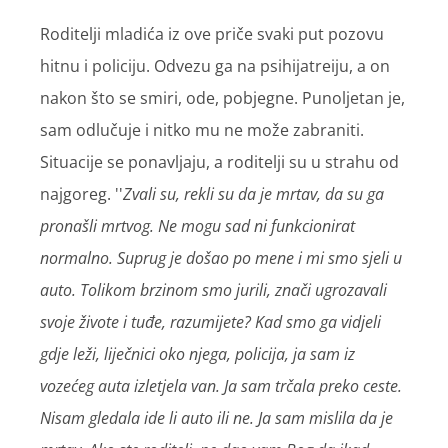
Roditelji mladića iz ove priče svaki put pozovu
hitnu i policiju. Odvezu ga na psihijatreiju, a on
nakon što se smiri, ode, pobjegne. Punoljetan je,
sam odlučuje i nitko mu ne može zabraniti.
Situacije se ponavljaju, a roditelji su u strahu od
najgoreg. ''
Zvali su, rekli su da je mrtav, da su ga
pronašli mrtvog. Ne mogu sad ni funkcionirat
normalno. Suprug je došao po mene i mi smo sjeli u
auto. Tolikom brzinom smo jurili, znači ugrozavali
svoje živote i tuđe, razumijete? Kad smo ga vidjeli
gdje leži, liječnici oko njega, policija, ja sam iz
vozećeg auta izletjela van. Ja sam trčala preko ceste.
Nisam gledala ide li auto ili ne. Ja sam mislila da je