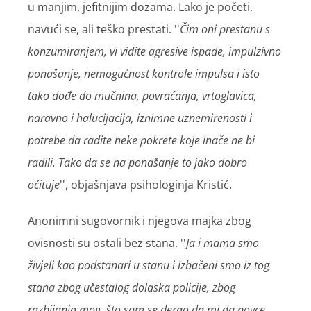
u manjim, jefitnijim dozama. Lako je početi,
navući se, ali teško prestati. ''
Čim oni prestanu s
konzumiranjem, vi vidite agresive ispade, impulzivno
ponašanje, nemogućnost kontrole impulsa i isto
tako dođe do mučnina, povraćanja, vrtoglavica,
naravno i halucijacija, iznimne uznemirenosti i
potrebe da radite neke pokrete koje inače ne bi
radili. Tako da se na ponašanje to jako dobro
očituje
'', objašnjava psihologinja Kristić.
Anonimni sugovornik i njegova majka zbog
ovisnosti su ostali bez stana. ''
Ja i mama smo
živjeli kao podstanari u stanu i izbačeni smo iz tog
stana zbog učestalog dolaska policije, zbog
razbijanja mog, što sam se derao da mi da novce,