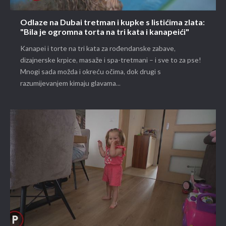
Odlaze na Dubai tretman i kupke s listićima zlata:
"Bila je ogromna torta na tri kata i kanapeići"
Kanapei i torte na tri kata za rođendanske zabave,
dizajnerske krpice, masaže i spa-tretmani – i sve to za pse!
Mnogi sada možda i okreću očima, dok drugi s
razumijevanjem kimaju glavama...