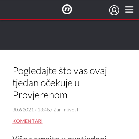
NovaTV.hr
Pogledajte što vas ovaj
tjedan očekuje u
Provjerenom
30.6.2021 / 13:48 / Zanimljivosti
KOMENTARI
Više saznajte u ovotjednoj