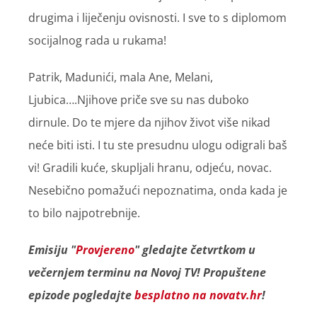
drugima i liječenju ovisnosti. I sve to s diplomom
socijalnog rada u rukama!
Patrik, Madunići, mala Ane, Melani,
Ljubica….Njihove priče sve su nas duboko
dirnule. Do te mjere da njihov život više nikad
neće biti isti. I tu ste presudnu ulogu odigrali baš
vi! Gradili kuće, skupljali hranu, odjeću, novac.
Nesebično pomažući nepoznatima, onda kada je
to bilo najpotrebnije.
Emisiju "
Provjereno
" gledajte četvrtkom u
večernjem terminu na Novoj TV! Propuštene
epizode pogledajte
besplatno na novatv.hr
!