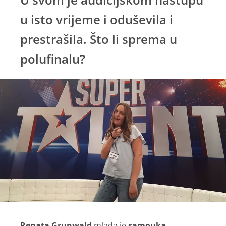
u isto vrijeme i oduševila i
prestrašila. Što li sprema u
polufinalu?
Renata Grunwald
mlada je
samouka