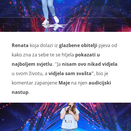
Renata
koja dolazi iz
glazbene obitelji
pjeva od
kako zna za sebe te se htjela
pokazati u
najboljem svjetlu
. ''Ja
nisam ovo nikad vidjela
u svom životu, a
vidjela sam svašta'
', bio je
komentar zapanjene
Maje
na njen
audicijski
nastup
.