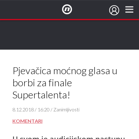
NovaTV.hr
Pjevačica moćnog glasa u
borbi za finale
Supertalenta!
8.12.2018 / 16:20 / Zanimljivosti
KOMENTARI
U svom je audicijskom nastupu