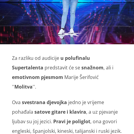
Za razliku od audicije
u polufinalu
Supertalenta
predstavit će se
snažnom
, ali i
emotivnom pjesmom
Marije Šerifović
''
Molitva
''.
Ova
svestrana djevojka
jedno je vrijeme
pohađala
satove gitare i klavira
, a uz pjevanje
ljubav su joj jezici.
Pravi je poliglot
, ona govori
engleski, španjolski, kineski, talijanski i ruski jezik.