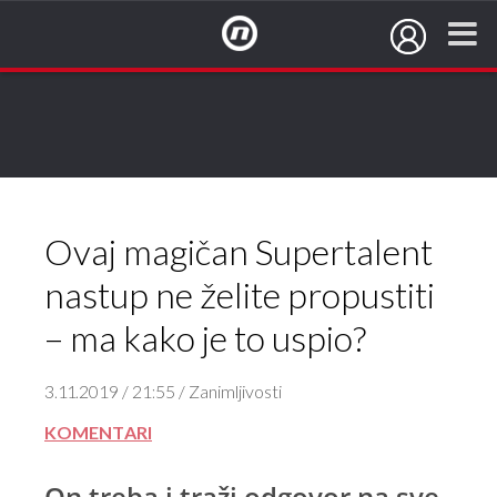
NovaTV.hr
Ovaj magičan Supertalent
nastup ne želite propustiti
– ma kako je to uspio?
3.11.2019 / 21:55 / Zanimljivosti
KOMENTARI
On treba i traži odgovor na sve,