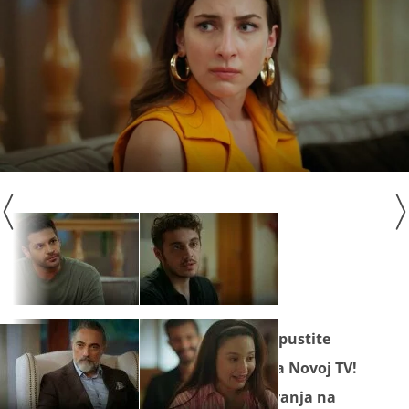
Seriju "
Oproštajno pismo
" ne propustite
pratiti od ponedjeljka do petka na Novoj TV!
Nove epizode gledajte prije emitiranja na