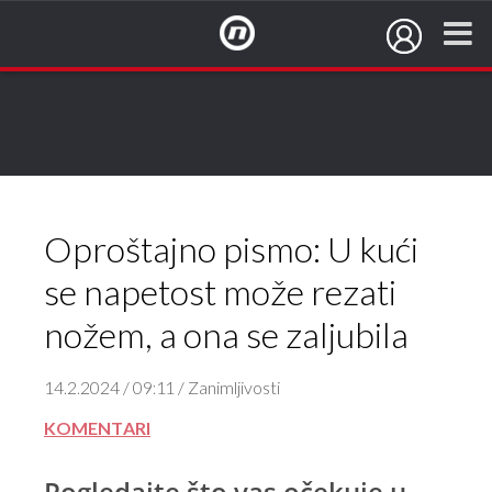
NovaTV.hr
Oproštajno pismo: U kući
se napetost može rezati
nožem, a ona se zaljubila
14.2.2024 / 09:11 / Zanimljivosti
KOMENTARI
Pogledajte što vas očekuje u