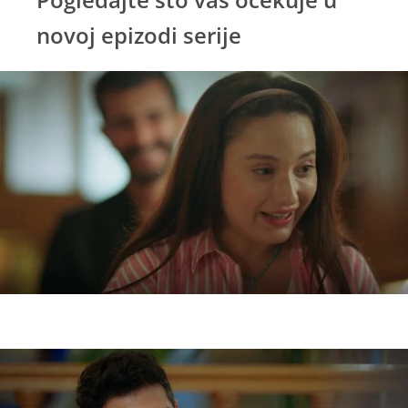
novoj epizodi serije