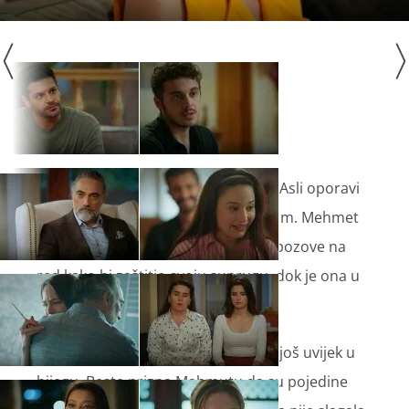
U Zijinoj kući napeto iščekuju da se Asli oporavi
od traume koju je doživjela s Barišom. Mehmet
koji je ljut na sve sada cijelu obitelj pozove na
red kako bi zaštitio svoju suprugu, dok je ona u
izuzetno krhkom stanju.
I dok joj Mehmet vida rane, Bariš je još uvijek u
bijegu. Beste prizna Mahmutu da su pojedine