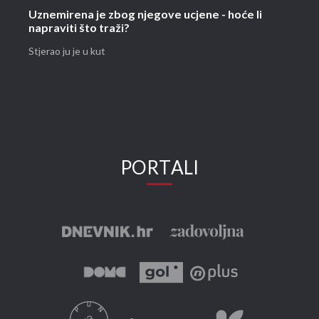
Uznemirena je zbog njegove ucjene - hoće li
napraviti što traži?
Stjerao ju je u kut
PORTALI