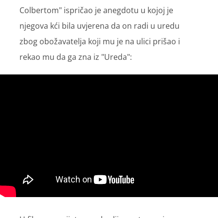
Colbertom" ispričao je anegdotu u kojoj je
njegova kći bila uvjerena da on radi u uredu
zbog obožavatelja koji mu je na ulici prišao i
rekao mu da ga zna iz "Ureda":