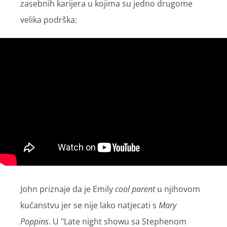
zasebnih karijera u kojima su jedno drugome
velika podrška:
John priznaje da je Emily
cool parent
u njihovom
kućanstvu jer se nije lako natjecati s
Mary
Poppins
. U "Late night showu sa Stephenom