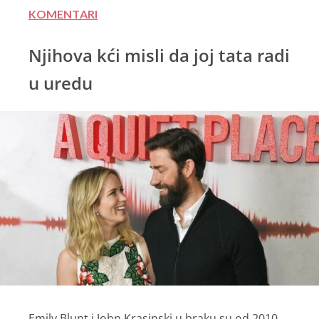
KOMENTARI
Njihova kći misli da joj tata radi
u uredu
Emily Blunt i John Krasinski u braku su od 2010.