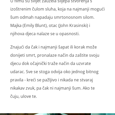
U filmu su svijet zauzela slijepa stvorenja s
izoštrenim čulom sluha, koja na najmanji mogući
šum odmah napadaju smrtonosnom silom.
Majka (Emily Blunt), otac (John Krasinski) i
njihova djeca nalaze se u opasnosti.
Znajući da čak i najmanji šapat ili korak može
donijeti smrt, pronalaze način da zaštite svoju
djecu dok očajnički traže način da uzvrate
udarac. Sve se stoga odvija oko jednog bitnog
pravila - kreći se pažljivo i nikada ne stvaraj
nikakav zvuk, pa čak ni najmanji šum. Ako te
čuju, ulove te.