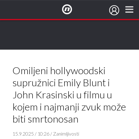
NovaTV.hr
Omiljeni hollywoodski
supružnici Emily Blunt i
John Krasinski u filmu u
kojem i najmanji zvuk može
biti smrtonosan
15.9.2025 / 10:26 / Zanimljivosti