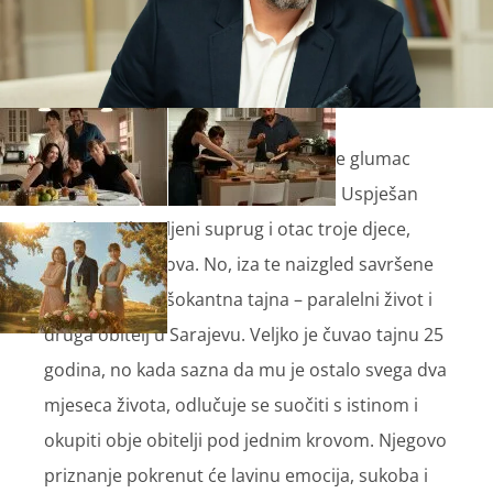
Veljko Srića, kojeg u seriji utjelovljuje glumac
Filip Juričić
, je čovjek kojeg svi vole. Uspješan
poduzetnik, voljeni suprug i otac troje djece,
vodi život iz snova. No, iza te naizgled savršene
fasade krije se šokantna tajna – paralelni život i
druga obitelj u Sarajevu. Veljko je čuvao tajnu 25
godina, no kada sazna da mu je ostalo svega dva
mjeseca života, odlučuje se suočiti s istinom i
okupiti obje obitelji pod jednim krovom. Njegovo
priznanje pokrenut će lavinu emocija, sukoba i