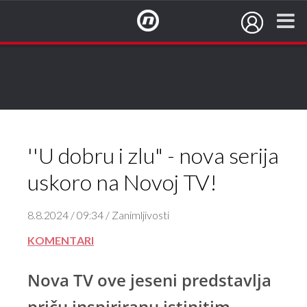
NovaTV.hr
''U dobru i zlu" - nova serija
uskoro na Novoj TV!
8.8.2024 / 09:34 / Zanimljivosti
KOMENTARI
Nova TV ove jeseni predstavlja
priču inspiriranu istinitim