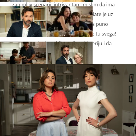
zanimljiv scenarij, intrigantan i mislim da ima
jako puno materijala da prikuje gledatelje uz
ekrane. To je jedna klasična drama s puno
obiteljskih i poslovnih zapleta. Bit će tu svega!
Nadam se da će publika prihvatiti seriju i da
ćemo svi uživati!''