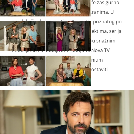
dramska serija
'U dobru i zlu'
koja će zasigurno
okupiti čitave obitelji pred malim ekranima. U
produkciji vrhunskog tima Nove TV, poznatog po
dugogodišnjem iskustvu na hit projektima, serija
donosi nezaboravnu priču ispunjenu snažnim
emocijama i uzbudljivom radnjom. Nova TV
uskoro donosi priču inspiriranu istinitim
događajem, priču koja nikoga neće ostaviti
ravnodušnim.