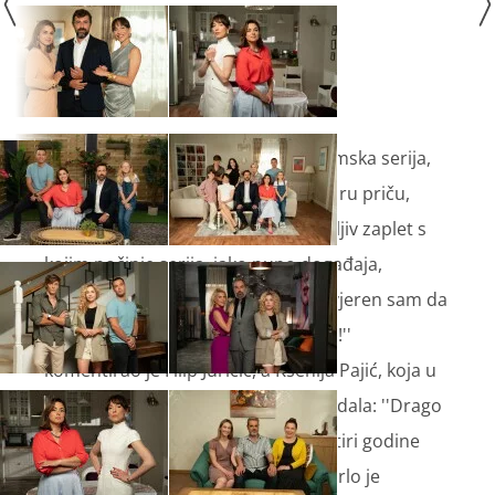
''Ovo je jedna sasvim drugačija dramska serija,
gledatelji mogu očekivati jednu dobru priču,
jedan vrlo dobar, kvalitetan i zanimljiv zaplet s
kojim počinje serija, jako puno događaja,
različitih likova i puno napetosti. Uvjeren sam da
će gledatelji uživati u svakoj epizodi!''
komentirao je Filip Juričić, a Ksenija Pajić, koja u
seriji glumi majku njegova lika je dodala: ''Drago
mi je i jako sam sretna da nakon četiri godine
ponovno surađujem s Novom TV. Vrlo je