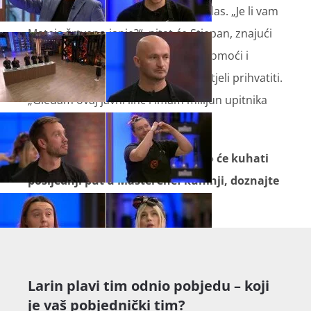
nahođenju, pa će joj i on dati svoj glas. „Je li vam
Mateja žrtveno janje?“, pitat će Stjepan, znajući
da se Mateja cijelo vrijeme nudila pomoći i
davala im dobre savjete koje nisu htjeli prihvatiti.
„Gledam ovaj javni linč i imam milijun upitnika
iznad glave“, dodat će Meri.
Kako će završiti ovaj okršaj te tko će kuhati
posljednji put u MasterChef kuhinji, doznajte
večeras u MasterChefu.
Larin plavi tim odnio pobjedu – koji
je vaš pobjednički tim?