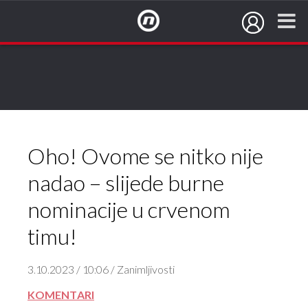
NovaTV.hr
Oho! Ovome se nitko nije
nadao – slijede burne
nominacije u crvenom
timu!
3.10.2023 / 10:06 / Zanimljivosti
KOMENTARI