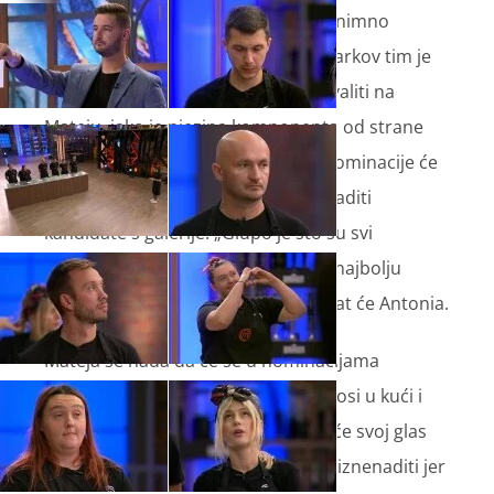
Nakon gastro izazova u kojem su iznimno
sudjelovala tri umjesto dva tima, Markov tim je
izgubio, pa će dio članova krivnju svaliti na
Mateju, iako je njezina komponenta od strane
žirija bila ocijenjena kao najbolja. Nominacije će
pokazati netrpeljivost koja će iznenaditi
kandidate s galerije. „Glupo je što su svi
nominirali Mateju koja je napravila najbolju
komponentu na tanjuru“, komentirat će Antonia.
Mateja se nada da će se u nominacijama
primarno gledati kuhanje, a ne odnosi u kući i
tko je s kim dobar. No, kad čuju da će svoj glas
Marko dati upravo Mateji, žiri će se iznenaditi jer