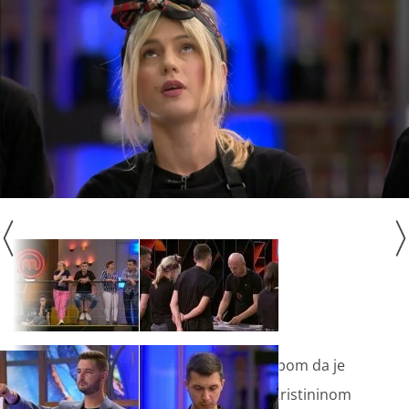
Manuel će se složiti s Markom i Josipom da je
Mateja radila umak za savijaču po Kristininom