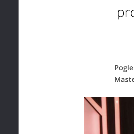
pr
Pogle
Mast