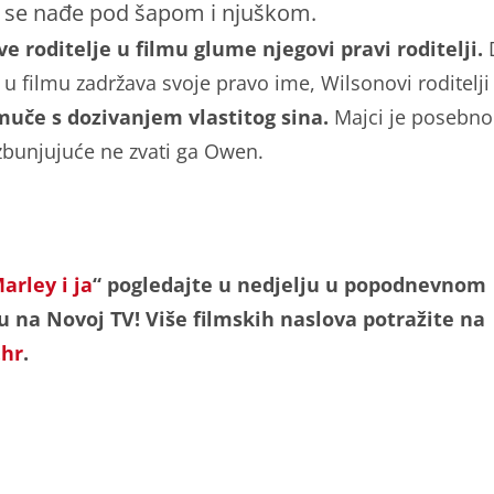
 se nađe pod šapom i njuškom.
 roditelje u filmu glume njegovi pravi roditelji.
 u filmu zadržava svoje pravo ime, Wilsonovi roditelji
uče s dozivanjem vlastitog sina.
Majci je posebno
 zbunjujuće ne zvati ga Owen.
arley i ja
“ pogledajte u nedjelju u popodnevnom
 na Novoj TV! Više filmskih naslova potražite na
.hr
.