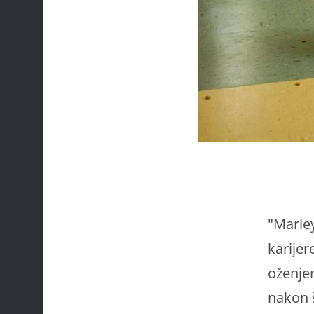
"Marley
karijer
oženjen
nakon š