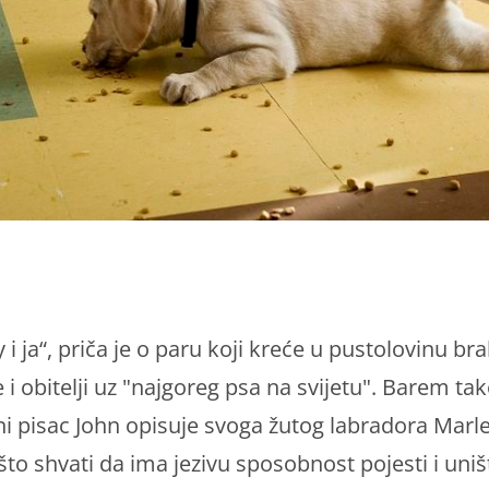
 i ja“, priča je o paru koji kreće u pustolovinu bra
e i obitelji uz "najgoreg psa na svijetu". Barem ta
i pisac John opisuje svoga žutog labradora Marle
to shvati da ima jezivu sposobnost pojesti i uništ