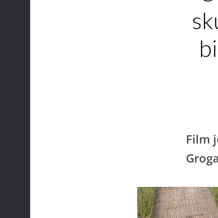
sk
bi
Film 
Grog