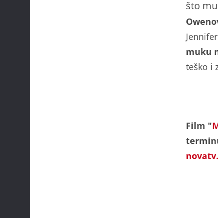
što mu
Owenove
Jennifer
muku m
teško i
Film "
M
terminu
novatv