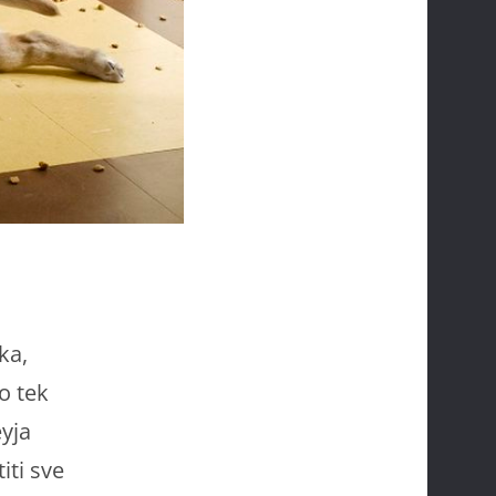
ka,
ko tek
yja
iti sve