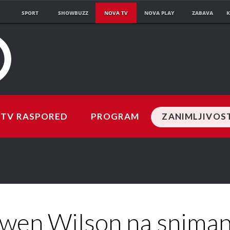
SPORT
SHOWBUZZ
NOVA TV
NOVA PLAY
ZABAVA
K
TV RASPORED
PROGRAM
ZANIMLJIVOS
wen Wilson na sniman