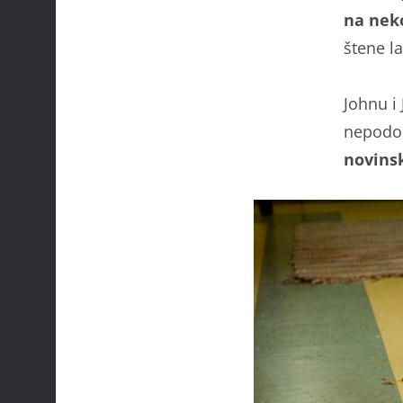
na neko
štene l
Johnu i 
nepodop
novins