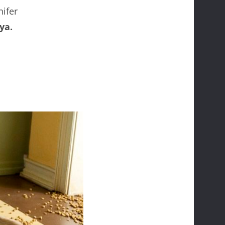
nifer
ya.