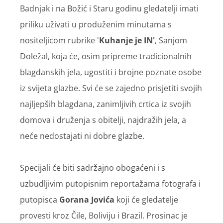
Badnjak i na Božić i Staru godinu gledatelji imati
priliku uživati u produženim minutama s
nositeljicom rubrike '
Kuhanje je IN'
, Sanjom
Doležal, koja će, osim pripreme tradicionalnih
blagdanskih jela, ugostiti i brojne poznate osobe
iz svijeta glazbe. Svi će se zajedno prisjetiti svojih
najljepših blagdana, zanimljivih crtica iz svojih
domova i druženja s obitelji, najdražih jela, a
neće nedostajati ni dobre glazbe.
Specijali će biti sadržajno obogaćeni i s
uzbudljivim putopisnim reportažama fotografa i
putopisca
Gorana Jovića
koji će gledatelje
provesti kroz Čile, Boliviju i Brazil. Prosinac je