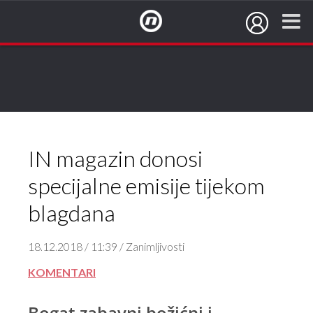
NovaTV.hr
IN magazin donosi
specijalne emisije tijekom
blagdana
18.12.2018 / 11:39 / Zanimljivosti
KOMENTARI
Bogat zabavni božićni i