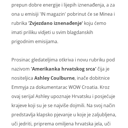
prepun dobre energije i lijepih iznenađenja, a za
ona u emisiji 'IN magazin' pobrinut će se Minea i
rubrika
'Zvjezdano iznenađenje'
koju ćemo
imati priliku vidjeti u svim blagdanskih
prigodnim emisijama.
Prosinac gledateljima otkriva i novu rubriku pod
nazivom
'Amerikanka hrvatskog srca'
čija je
nositeljica
Ashley Coulburne
, inače dobitnice
Emmyja za dokumentarac WOW Croatia. Kroz
ovaj serijal Ashley upoznaje Hrvatsku i posjećuje
krajeve koji su je se najviše dojmili. Na svoj način
predstavlja klapsko pjevanje u koje je zaljubljena,
uči jedriti, priprema omiljena hrvatska jela, uči